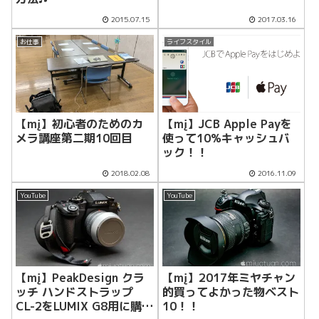
2015.07.15
2017.03.16
お仕事
ライフスタイル
【mį】初心者のためのカ
【mį】JCB Apple Payを
メラ講座第二期10回目
使って10%キャッシュバ
ック！！
2018.02.08
2016.11.09
YouTube
YouTube
【mį】PeakDesign クラ
【mį】2017年ミヤチャン
ッチ ハンドストラップ
的買ってよかった物ベスト
CL-2をLUMIX G8用に購入
10！！