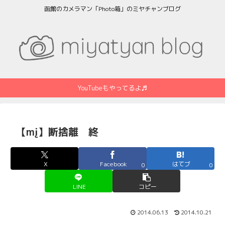
函館のカメラマン「Photo箱」のミヤチャンブログ
YouTubeもやってるよ♬
【mį】断捨離 終
X
Facebook
はてブ
0
0
LINE
コピー
2014.06.13
2014.10.21