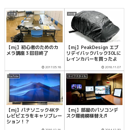
お仕事
お仕事
【mį】初心者のためのカ
【mį】PeakDesign エブ
メラ講座３回目終了
リデイバックパック30Lに
レインカバーを買ったよ
2017.05.18
2018.11.07
YouTube
ライフスタイル
【mį】パナソニック4Kテ
【mį】部屋のパソコンデ
レビビエラをキャリブレー
スク環境模様替え♬
ション！？
2019.12.16
2014.12.30