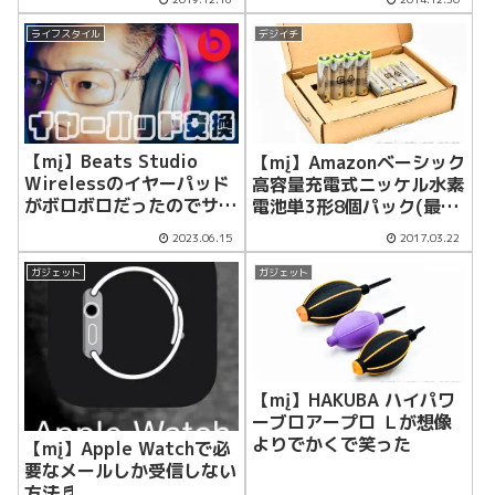
ライフスタイル
デジイチ
【mį】Beats Studio
【mį】Amazonベーシック
Wirelessのイヤーパッド
高容量充電式ニッケル水素
がボロボロだったのでサー
電池単3形8個パック(最小
ドパーティのパッドに交換
容量 2400mAh、約500回
2023.06.15
2017.03.22
した
使用可能)を追加
ガジェット
ガジェット
【mį】HAKUBA ハイパワ
ーブロアープロ Ｌが想像
よりでかくで笑った
【mį】Apple Watchで必
要なメールしか受信しない
方法♬