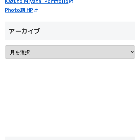
Kazuto Miyata Portfolio
Photo箱 HP
アーカイブ