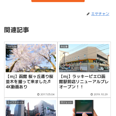
ミヤチャン
関連記事
YouTube
お仕事
【mį】函館 桜ヶ丘通り桜
【mį】ラッキーピエロ函
並木を撮って来ました♬
館駅前店リニューアルプレ
4K動画あり
オープン！！
2017.05.04
2019.10.29
ライフスタイル
ガジェット