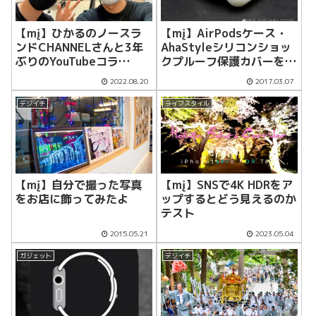
【mį】ひかるのノースラ
【mį】AirPodsケース・
ンドCHANNELさんと3年
AhaStyleシリコンショッ
ぶりのYouTubeコラ
クプルーフ保護カバーを購
ボ！！
入
2022.08.20
2017.03.07
デジイチ
ライフスタイル
【mį】SNSで4K HDRをア
【mį】自分で撮った写真
ップするとどう見えるのか
をお店に飾ってみたよ
テスト
2015.05.21
2023.05.04
ガジェット
デジイチ