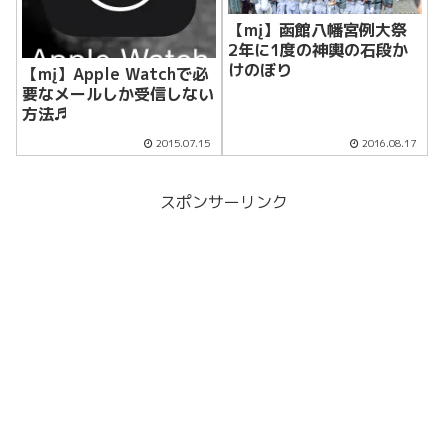
【mį】函館八幡宮例大祭
2年に1度の神輿の石段か
けのぼり
【mį】Apple Watchで必
要なメールしか受信しない
方法♬
2015.07.15
2016.08.17
スポンサーリンク