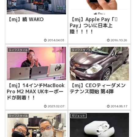
【mį】続 WAKO
【mį】Apple Pay「
Pay」ついに日本上
陸！！！！
2014.04.03
2016.10.26
ライフスタイル
ライフスタイル
【mį】14インチMacBook
【mį】CEOティーダメン
Pro M2 MAX UKキーボー
テナンス開始 第4弾
ドが到着！！
2023.02.07
2014.08.17
ライフスタイル
ガジェット