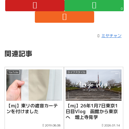
0
ミヤチャン
関連記事
YouTube
ライフスタイル
【mį】26年1月7日東京1
【mį】東リの遮音カーテ
日目Vlog 函館から東京
ンを付けました
へ 増上寺見学
2019.08.08
2026.01.14