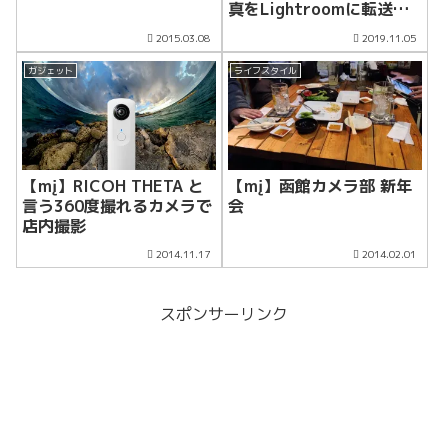
真をLightroomに転送す
る方法
2015.03.08
2019.11.05
ガジェット
ライフスタイル
【mį】RICOH THETA と
【mį】函館カメラ部 新年
言う360度撮れるカメラで
会
店内撮影
2014.11.17
2014.02.01
スポンサーリンク