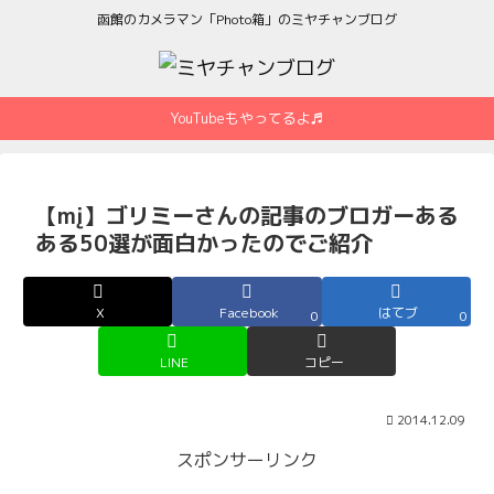
函館のカメラマン「Photo箱」のミヤチャンブログ
YouTubeもやってるよ♬
【mį】ゴリミーさんの記事のブロガーある
ある50選が面白かったのでご紹介
X
Facebook
はてブ
0
0
LINE
コピー
2014.12.09
スポンサーリンク