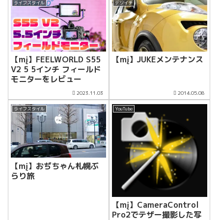
ライフスタイル
デジイチ
【mį】FEELWORLD S55
【mį】JUKEメンテナンス
V2 5 5インチ フィールド
モニターをレビュー
2023.11.03
2014.05.08
ライフスタイル
YouTube
【mį】おぢちゃん札幌ぶ
らり旅
【mį】CameraControl
Pro2でテザー撮影した写