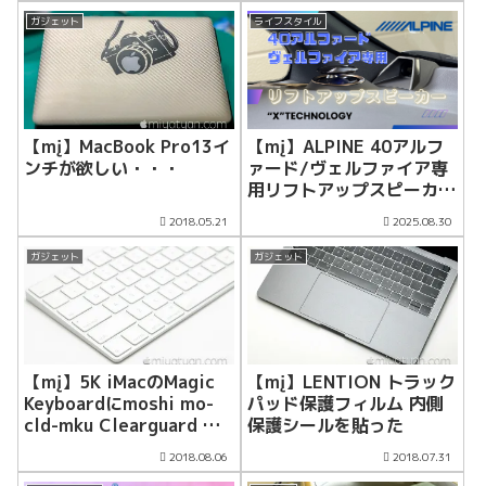
ガジェット
ライフスタイル
【mį】ALPINE 40アルフ
【mį】MacBook Pro13イ
ァード/ヴェルファイア専
ンチが欲しい・・・
用リフトアップスピーカー
装着！！
2018.05.21
2025.08.30
ガジェット
ガジェット
【mį】5K iMacのMagic
【mį】LENTION トラック
Keyboardにmoshi mo-
パッド保護フィルム 内側
cld-mku Clearguard MK
保護シールを貼った
(US)キーボードカーバー
2018.08.06
2018.07.31
を付けた