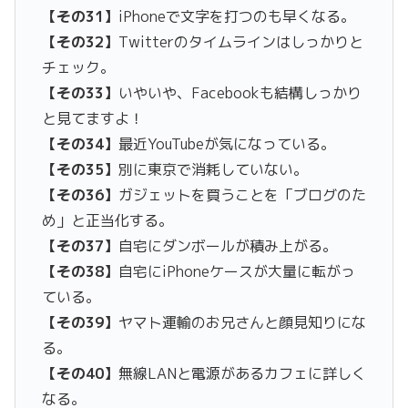
【その31】
iPhoneで文字を打つのも早くなる。
【その32】
Twitter
のタイムラインはしっかりと
チェック。
【その33】
いやいや、
Facebook
も結構しっかり
と見てますよ！
【その34】
最近YouTubeが気になっている。
【その35】
別に東京で消耗していない。
【その36】
ガジェット
を買うことを「ブログのた
め」と正当化する。
【その37】
自宅にダンボールが積み上がる。
【その38】
自宅にiPhoneケースが大量に転がっ
ている。
【その39】
ヤマト運輸のお兄さんと顔見知りにな
る。
【その40】
無線LANと電源があるカフェに詳しく
なる。