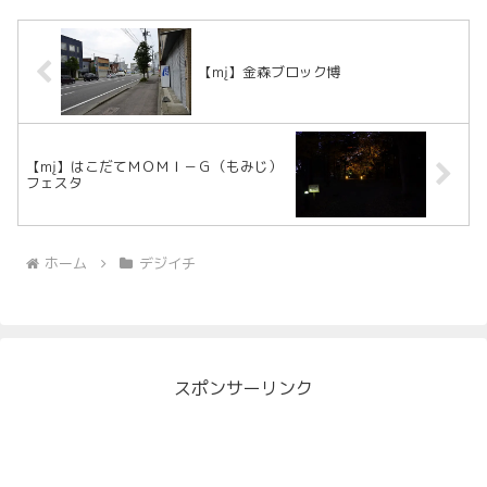
【mį】金森ブロック博
【mį】はこだてＭＯＭＩ－Ｇ（もみじ）
フェスタ
ホーム
デジイチ
スポンサーリンク