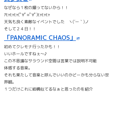
なぜなら１枚の撮ってないから！！
ｱﾋｬﾋｬﾋｬ(ﾟ∀ﾟ≡ﾟ∀ﾟ)ﾋｬﾋｬﾋｬ
天気も良く素敵なイベントでした ヽ(´ー｀)ノ
そして２４日！！
「PANORAMIC CHAOS」
初めてクレモナ行ったかも！！
いいホールですねぇ～♪
この不思議なサラウンド空間は言葉では説明不可能
体感する音楽。
それも果たして音楽と呼んでいいのかどーかも分らない世
界観。
１つだけこれに結構似てるなぁと思ったのを紹介