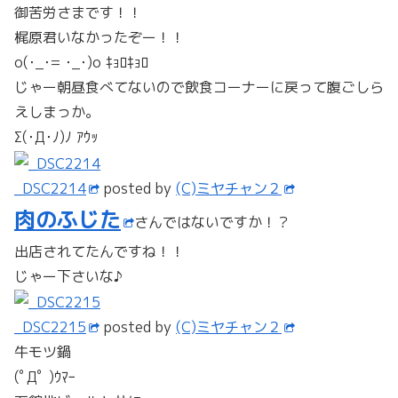
御苦労さまです！！
梶原君いなかったぞー！！
o(･_･= ･_･)o ｷｮﾛｷｮﾛ
じゃー朝昼食べてないので飲食コーナーに戻って腹ごしら
えしまっか。
Σ(･Д･ﾉ)ﾉ ｱｳｯ
_DSC2214
posted by
(C)ミヤチャン２
肉のふじた
さんではないですか！？
出店されてたんですね！！
じゃー下さいな♪
_DSC2215
posted by
(C)ミヤチャン２
牛モツ鍋
(ﾟДﾟ )ｳﾏｰ