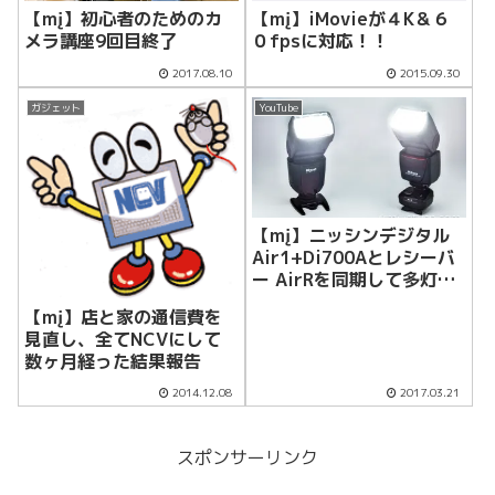
【mį】初心者のためのカ
【mį】iMovieが４K＆６
メラ講座9回目終了
０fpsに対応！！
2017.08.10
2015.09.30
ガジェット
YouTube
【mį】ニッシンデジタル
Air1+Di700Aとレシーバ
ー AirRを同期して多灯撮
影♬
【mį】店と家の通信費を
見直し、全てNCVにして
数ヶ月経った結果報告
2014.12.08
2017.03.21
スポンサーリンク