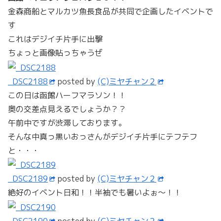
金森商船とマルカツ魚長食品が共同で企画したイベントで
す
これはデジイチ片手に出撃
ちょっと画像貼っちゃうぜ
_DSC2188
posted by
(C)ミヤチャン２
この日は函館ハーフマラソン！！
奥の交差点見えるでしょうか？？
午前中ですが渋滞しております。
そんな中真っ黒いおっさんがデジイチ片手にテフテフ
と・・・
_DSC2189
posted by
(C)ミヤチャン２
絶好のイベント日和！！半袖でも暑いよぉ～！！
_DSC2190
posted by
(C)ミヤチャン２