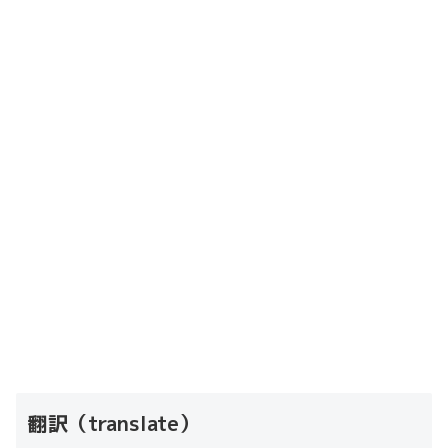
翻訳（translate）