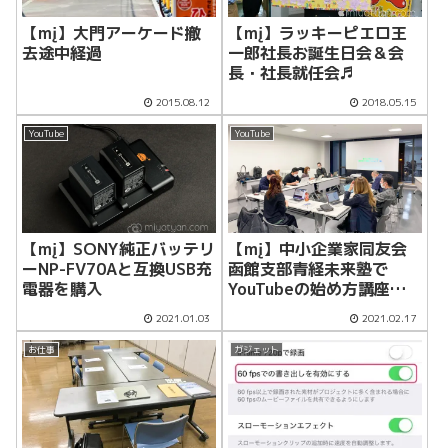
【mį】大門アーケード撤
【mį】ラッキーピエロ王
去途中経過
一郎社長お誕生日会＆会
長・社長就任会♬
2015.08.12
2018.05.15
YouTube
YouTube
【mį】SONY純正バッテリ
【mį】中小企業家同友会
ーNP-FV70Aと互換USB充
函館支部青経未来塾で
電器を購入
YouTubeの始め方講座の
講師をさせて頂きました♬
2021.01.03
2021.02.17
お仕事
ガジェット