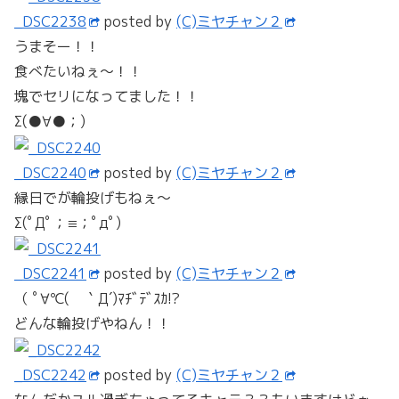
_DSC2238
posted by
(C)ミヤチャン２
うまそー！！
食べたいねぇ～！！
塊でセリになってました！！
Σ(●∀●；)
_DSC2240
posted by
(C)ミヤチャン２
縁日でが輪投げもねぇ～
Σ(ﾟДﾟ；≡；ﾟдﾟ)
_DSC2241
posted by
(C)ミヤチャン２
（ ﾟ∀℃( ｀Д´)ﾏﾁﾞﾃﾞｽｶ!?
どんな輪投げやねん！！
_DSC2242
posted by
(C)ミヤチャン２