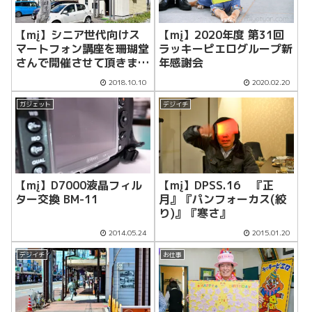
【mį】シニア世代向けス
【mį】2020年度 第31回
マートフォン講座を珊瑚堂
ラッキーピエログループ新
さんで開催させて頂きまし
年感謝会
た
2018.10.10
2020.02.20
ガジェット
デジイチ
【mį】D7000液晶フィル
【mį】DPSS.16 『正
ター交換 BM-11
月』『パンフォーカス(絞
り)』『寒さ』
2014.05.24
2015.01.20
デジイチ
お仕事