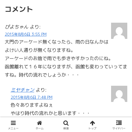
コメント
ぴよちゃん
より:
2015年8月6日 3:55 PM
大門のアーケード無くなったら、雨の日なんかは
よけい人通りが無くなりますね。
アーケードのお陰で雨でも歩きやすかったのにね。
函館離れて１６年になりますが、函館も変わっていってま
すね。時代の流れでしょうか・・・
ミヤチャン
より:
2015年8月6日 7:48 PM
色々ありますよねぇ
やはり時代の流れかと思います・・・
でも、これからの新しい大門の1歩と考えて
僕が出来る事はしていきたいと思っています！！
メニュー
ホーム
検索
トップ
サイドバー