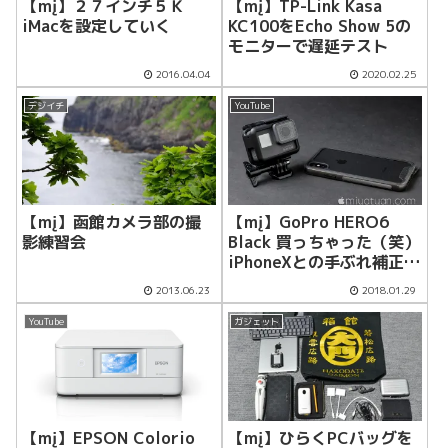
【mį】２７インチ５Ｋ
【mį】TP-Link Kasa
iMacを設定していく
KC100をEcho Show 5の
モニターで遅延テスト
2016.04.04
2020.02.25
デジイチ
YouTube
【mį】函館カメラ部の撮
【mį】GoPro HERO6
影練習会
Black 買っちゃった（笑）
iPhoneXとの手ぶれ補正比
較動画もあるよ
2013.06.23
2018.01.29
YouTube
ガジェット
【mį】EPSON Colorio
【mį】ひらくPCバッグを