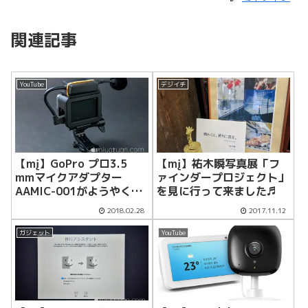
関連記事
YouTube
デジイチ
【mį】GoPro プロ3.5
【mį】祐木瞬写真展「フ
mmマイクアダプター
ァインダープロジェクト」
AAMIC-001がようやく到
を見に行って来ました♬
着したしたのでFM-15フレ
2018.02.28
2017.11.12
キシブルマイクを組み合わ
せて使ってみる
ガジェット
YouTube