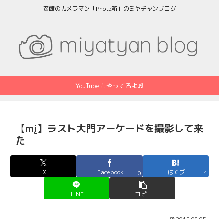
函館のカメラマン「Photo箱」のミヤチャンブログ
YouTubeもやってるよ♬
【mį】ラスト大門アーケードを撮影して来
た
X
Facebook
はてブ
0
1
LINE
コピー