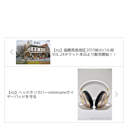
【mį】函館西部地区2015秋のバル街
VOL.24チケット本日より販売開始！！
【mį】ヘッドホンカバーmimimamoでイ
ヤーパッドを守る