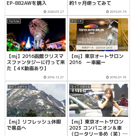
EP-882AWを購入
約1ヶ月使ってみて
2020.01.27
2015.01.15
YouTube
デジイチ
【mį】2016函館クリスマ
【mį】東京オートサロン
スファンタジーに行って来
2016 ー車編ー
た【４K動画あり】
2016.12.21
2016.01.19
ライフスタイル
ライフスタイル
【mį】東京オートサロン
【mį】リフレッシュ休暇
2023 コンパニオン＆車
で黒岳へ
（ロータリー多め（笑））