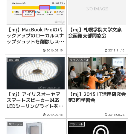
【mį】MacBook Proのバ
【mį】札幌学院大学文泉
ックアップのローカルスナ
会函館支部同窓会
ップショットを削除しスト
レージを空ける！！
2016.02.19
2013.11.16
YouTube
ライフスタイル
【mį】アイリスオーヤマ
【mį】2015 IT活用研究会
スマートスピーカー対応
第3回学習会
LEDシーリングライトを購
入
2019.07.16
2015.08.28
ガジェット
ガジェット