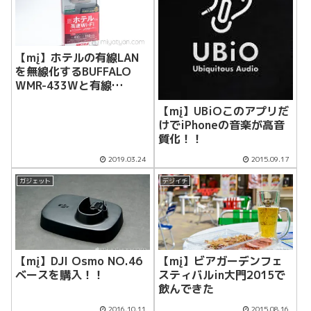
【mį】ホテルの有線LAN
を無線化するBUFFALO
WMR-433Wと有線
LANCAT6巻取りケーブル
【mį】UBiOこのアプリだ
を購入
けでiPhoneの音楽が高音
質化！！
2019.03.24
2015.09.17
ガジェット
デジイチ
【mį】DJI Osmo NO.46
【mį】ビアガーデンフェ
ベースを購入！！
スティバルin大門2015で
飲んできた
2016.10.11
2015.08.16