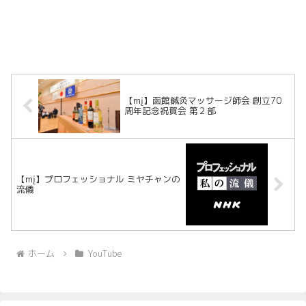
【mį】函館鍼灸マッサージ師会 創立70
周年記念祝賀会 第２部
【mį】プロフェッショナル ミヤチャンの
流儀
ホーム
YouTube