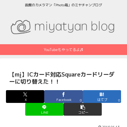
函館のカメラマン「Photo箱」のミヤチャンブログ
YouTubeもやってるよ♬
【mį】ICカード対応Squareカードリーダ
ーに切り替えた！！
X
Facebook
はてブ
0
0
LINE
コピー