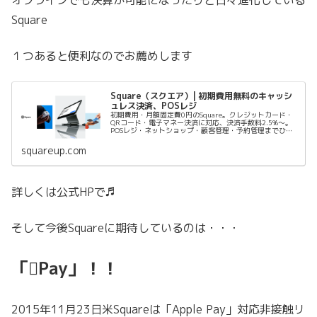
オフラインでも決算が可能になったりと日々進化している
Square
１つあると便利なのでお薦めします
Square（スクエア）| 初期費用無料のキャッシ
ュレス決済、POSレジ
初期費用・月額固定費0円のSquare。クレジットカード・
QRコード・電子マネー決済に対応、決済手数料2.5%〜。
POSレジ・ネットショップ・顧客管理・予約管理までひと
つのアカウントで。最短当日から利用開始。
squareup.com
詳しくは公式HPで♬
そして今後Squareに期待しているのは・・・
「Pay」！！
2015年11月23日米Squareは「Apple Pay」対応非接触リ