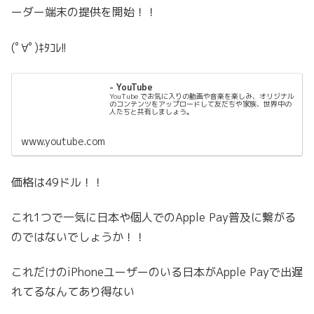
ーダー端末の提供を開始！！
(ﾟ∀ﾟ)ｷﾀｺﾚ!!
- YouTube
YouTube でお気に入りの動画や音楽を楽しみ、オリジナル
のコンテンツをアップロードして友だちや家族、世界中の
人たちと共有しましょう。
www.youtube.com
価格は49ドル！！
これ1つで一気に日本や個人でのApple Pay普及に繋がる
のではないでしょうか！！
これだけのiPhoneユーザーのいる日本がApple Payで出遅
れてるなんてあり得ない