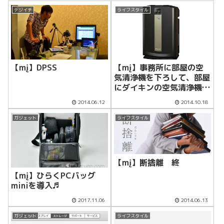
デジイチ
ライフスタイル
【mį】DPSS
【mį】事務所に部屋の空
気清浄機を下ろして、部屋
にダイキンの空気清浄機
MCK70P-Tを新調してみ
2014.06.12
2014.10.18
た
ガジェット
ライフスタイル
【mį】断捨離 終
【mį】ひらくPCバッグ
miniを導入♬
2017.11.06
2014.06.13
ガジェット
ライフスタイル