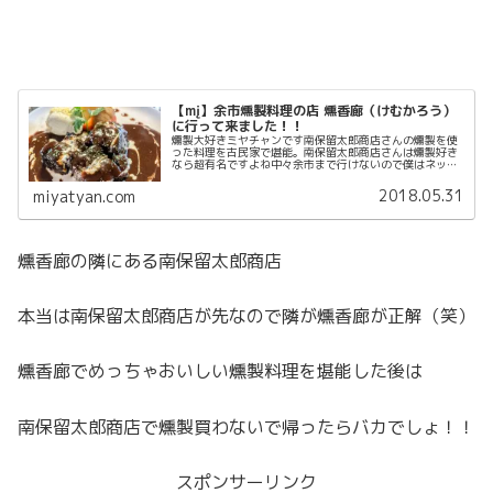
【mį】余市燻製料理の店 燻香廊（けむかろう）
に行って来ました！！
燻製大好きミヤチャンです南保留太郎商店さんの燻製を使
った料理を古民家で堪能。南保留太郎商店さんは燻製好き
なら超有名ですよね中々余市まで行けないので僕はネット
でオーダーしたりしていますその燻製を食べれるお店がで
きたのはオープン時から知ってはい...
2018.05.31
miyatyan.com
燻香廊の隣にある南保留太郎商店
本当は南保留太郎商店が先なので隣が燻香廊が正解（笑）
燻香廊でめっちゃおいしい燻製料理を堪能した後は
南保留太郎商店で燻製買わないで帰ったらバカでしょ！！
スポンサーリンク