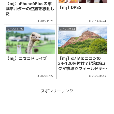
【mį】iPhone6Plusの車
【mį】DPSS
載ホルダーの位置を移動し
た
2015.11.26
2014.06.24
ライフスタイル
ライフスタイル
【mį】ニセコドライブ
【mį】α7Ⅳにニコンの
24-120を付けて昭和新山
クマ牧場でフィールドテス
ト
2025.07.22
2022.08.13
スポンサーリンク