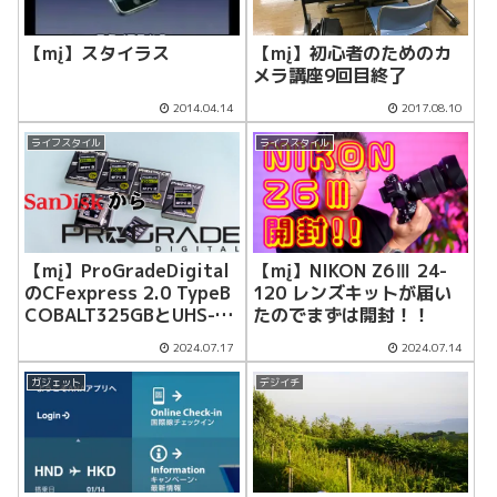
【mį】スタイラス
【mį】初心者のためのカ
メラ講座9回目終了
2014.04.14
2017.08.10
ライフスタイル
ライフスタイル
【mį】ProGradeDigital
【mį】NIKON Z6Ⅲ 24-
のCFexpress 2.0 TypeB
120 レンズキットが届い
COBALT325GBとUHS-II
たのでまずは開封！！
GOLD256GBと
2024.07.17
2024.07.14
USB3.2Gen2 カードリー
ダーを購入！！
ガジェット
デジイチ