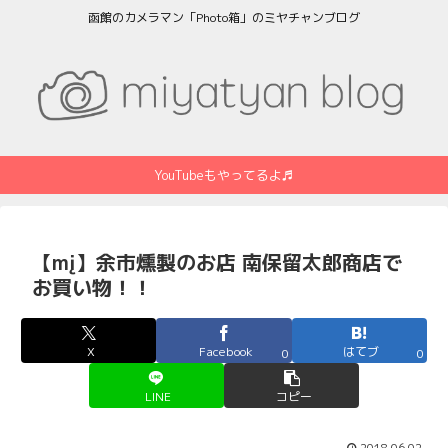
函館のカメラマン「Photo箱」のミヤチャンブログ
YouTubeもやってるよ♬
【mį】余市燻製のお店 南保留太郎商店で
お買い物！！
X
Facebook
はてブ
0
0
LINE
コピー