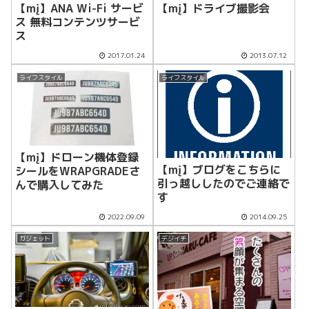
【mį】ANA Wi-Fi サービ
【mį】ドライブ撮影会
ス 無料コンテンツサービ
ス
2017.01.24
2013.07.12
ライフスタイル
ライフスタイル
【mį】ドローン機体登録
【mį】ブログをこちらに
シールをWRAPGRADEさ
引っ越ししたのでご連絡で
んで購入してみた
す
2022.09.09
2014.09.25
ガジェット
デジイチ