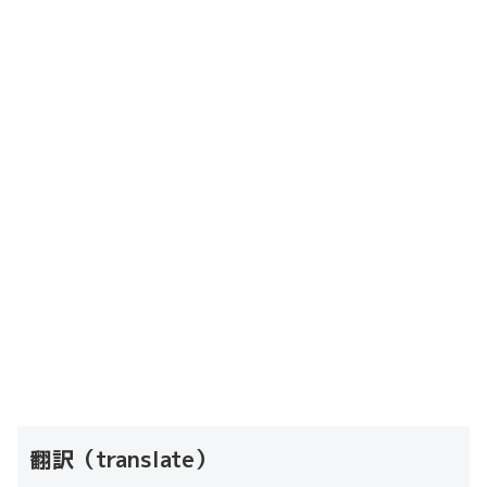
翻訳（translate）