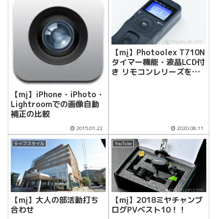
【mį】Photoolex T710N
タイマー機能・液晶LCD付
き リモコンレリーズを購
入
【mį】iPhone・iPhoto・
Lightroomでの画像自動
補正の比較
2015.01.22
2020.08.11
ライフスタイル
YouTube
【mį】大人の部活動打ち
【mį】2018ミヤチャンブ
合わせ
ログPVベスト10！！