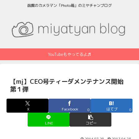
函館のカメラマン「Photo箱」のミヤチャンブログ
YouTubeもやってるよ♬
【mį】CEO号ティーダメンテナンス開始
第１弾
X
Facebook
はてブ
0
0
LINE
コピー