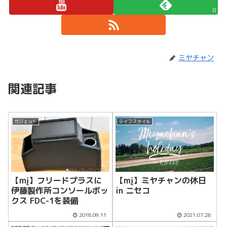
0
ミヤチャン
関連記事
ガジェット
ライフスタイル
【mį】ミヤチャンの休日
【mį】フリードプラスに
in ニセコ
伊藤製作所コンソールボッ
クス FDC-1を装備
2018.09.11
2021.07.28