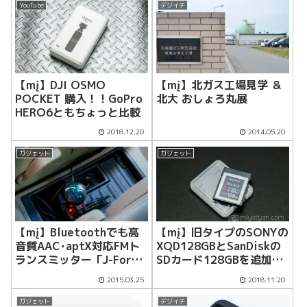
YouTube
デジイチ
【mį】DJI OSMO
【mį】北ガス工場見学 ＆
POCKET 購入！！GoPro
北大 おしょろ丸展
HERO6ともちょっと比較
2018.12.20
2014.05.20
ガジェット
ガジェット
【mį】Bluetoothでも高
【mį】旧タイプのSONYの
音質AAC･aptX対応FMト
XQD128GBとSanDiskの
ランスミッター「J-Force
SDカード128GBを追加購
JF-BTFMAXK」を車に設
入！！
2015.03.25
2018.11.20
置
ガジェット
デジイチ