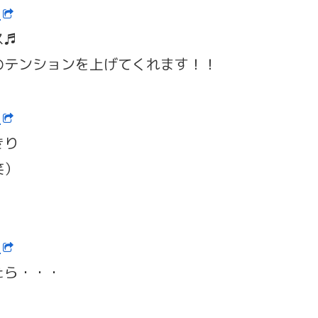
ン
ス♬
のテンションを上げてくれます！！
ン
きり
笑）
ン
たら・・・