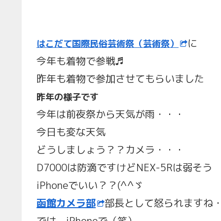
に
はこだて国際民俗芸術祭（芸術祭）
今年も着物で参戦♬
昨年も着物で参加させてもらいました
昨年の様子です
今年は前夜祭から天気が雨・・・
今日も変な天気
どうしましょう？？カメラ・・・
D7000は防滴ですけどNEX-5Rは弱そう
iPhoneでいい？？(^^ゞ
函館カメラ部
部長として怒られますね
では、iPhoneで（笑）