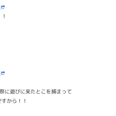
ン
！！
ン
術祭に遊びに来たとこを捕まって
ですから！！