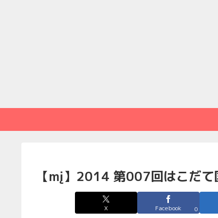
【mį】2014 第007回はこだ
X
Facebook
0