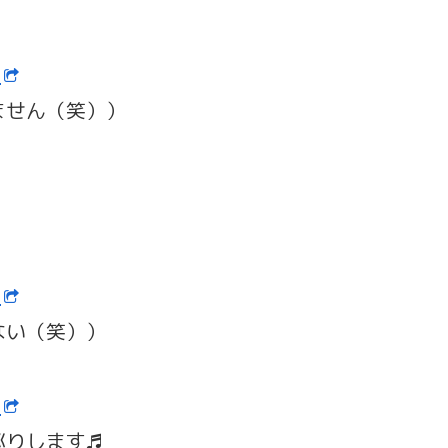
ン
ません（笑））
ン
ない（笑））
ン
巡りします♬