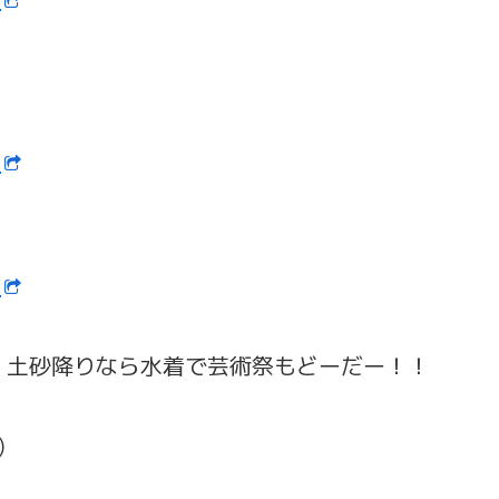
ン
ン
、土砂降りなら水着で芸術祭もどーだー！！
)