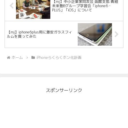
【mį】中小企業家同友会 函館支部 青経
未来塾Bグループ学習会「iphone6・
PLUS」「iOS」について
【mį】iphone6plus用に激安ガラスフィ
ルムを買ってみた
ホーム
iPhoneらくらくホン化計画
スポンサーリンク