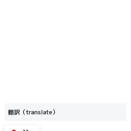
翻訳（translate）