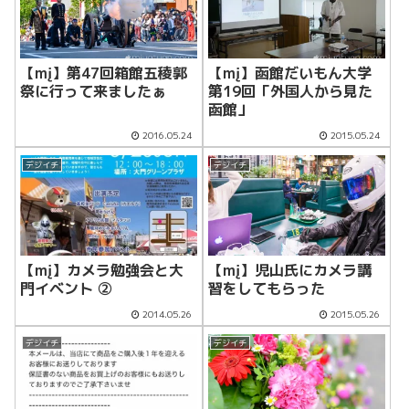
【mį】第47回箱館五稜郭
【mį】函館だいもん大学
祭に行って来ましたぁ
第19回「外国人から見た
函館」
2016.05.24
2015.05.24
デジイチ
デジイチ
【mį】カメラ勉強会と大
【mį】児山氏にカメラ講
門イベント ②
習をしてもらった
2014.05.26
2015.05.26
デジイチ
デジイチ