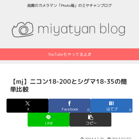
函館のカメラマン「Photo箱」のミヤチャンブログ
YouTubeもやってるよ♬
【mį】ニコン18-200とシグマ18-35の簡
単比較
X
Facebook
はてブ
0
0
LINE
コピー