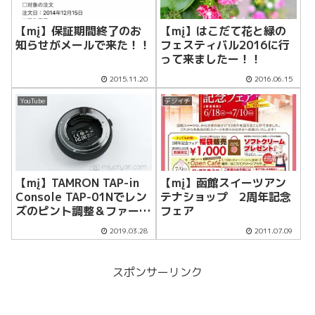
【mį】保証期間終了のお
【mį】はこだて花と緑の
知らせがメールで来た！！
フェスティバル2016に行
って来ましたー！！
2015.11.20
2016.06.15
YouTube
デジイチ
【mį】TAMRON TAP-in
【mį】函館スイーツアン
Console TAP-01Nでレン
テナショップ 2周年記念
ズのピント調整＆ファーム
フェア
ウェアアップデート！！
2019.03.28
2011.07.09
スポンサーリンク