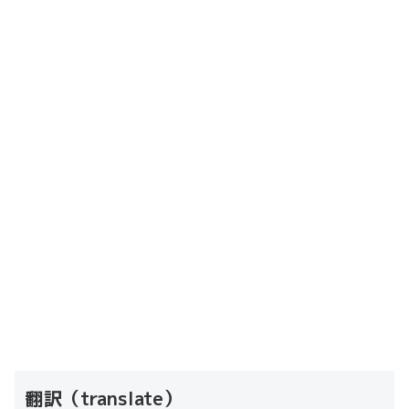
翻訳（translate）