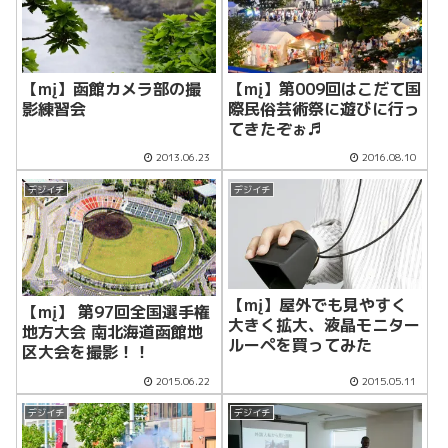
【mį】函館カメラ部の撮
【mį】第009回はこだて国
影練習会
際民俗芸術祭に遊びに行っ
てきたぞぉ♬
2013.06.23
2016.08.10
デジイチ
デジイチ
【mį】屋外でも見やすく
【mį】 第97回全国選手権
大きく拡大、液晶モニター
地方大会 南北海道函館地
ルーペを買ってみた
区大会を撮影！！
2015.06.22
2015.05.11
デジイチ
デジイチ