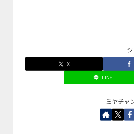
シ
X
LINE
ミヤチャ