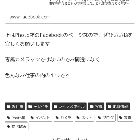
周年を迎えることができました。これまで支えてくださっ
た皆さまに心より感謝申し上げます。函館のカメラマン
『P...
www.facebook.com
上はPhoto箱のFacebookのページなので、ぜひいいねを
宜しくお願いします
専属カメラマンではないのでお間違いなく
色んなお仕事の内の１つです
お仕事
デジイチ
ライフスタイル
写真
地域情報
Photo箱
イベント
カメラ
ネット
ブログ
写真
食べ飲み