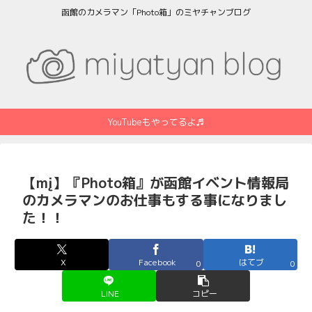
函館のカメラマン「Photo箱」のミヤチャンブログ
YouTubeもやってるよ♬
【mį】『Photo箱』が函館イベント情報局
のカメラマンのお仕事もする事になりまし
た！！
X
Facebook
はてブ
0
0
LINE
コピー