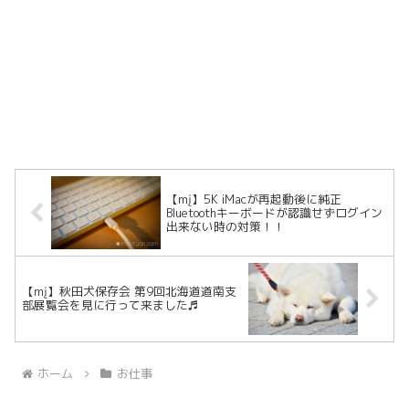
【mį】5K iMacが再起動後に純正
Bluetoothキーボードが認識せずログイン
出来ない時の対策！！
【mį】秋田犬保存会 第9回北海道道南支
部展覧会を見に行って来ました♬
ホーム
お仕事