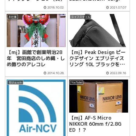
さんで
2018.10.02
2021.07.07
お仕事
ライフスタイル
【mį】函館で創業明治28
【mį】Peak Design ピー
年 宮田商店のしめ縄・し
クデザイン エブリデイス
め飾りのアレコレ
リング 10L ブラックを旅
行バッグとして購入してみ
2014.10.28
2022.09.16
ました
ガジェット
YouTube
【mį】AF-S Micro
NIKKOR 60mm f/2.8G
ED ！？