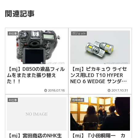
関連記事
お仕事
ガジェット
【mį】D850の液晶フィル
【mį】ピカキュウ ライセ
ムをまたまた張り替え
ンス用LED T10 HYPER
た！！
NEO 6 WEDGE サンダー
ホワイト
2018.07.18
2017.10.31
お仕事
地域情報
【mį】宮田商店のNHK生
【mį】『小田桐陽一 カ