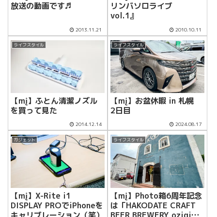
放送の動画です♬
リンバソロライブ
vol.1』
2013.11.21
2010.10.11
ライフスタイル
ライフスタイル
【mį】ふとん清潔ノズル
【mį】お盆休暇 in 札幌
を買って見た
2日目
2014.12.14
2024.08.17
ガジェット
ライフスタイル
【mį】X-Rite i1
【mį】Photo箱6周年記念
DISPLAY PROでiPhoneを
は「HAKODATE CRAFT
キャリブレーション（笑）
BEER BREWERY ozigi」