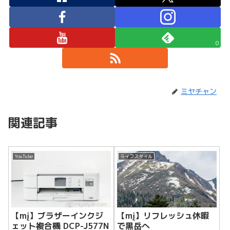
0
ミヤチャン
関連記事
YouTube
ライフスタイル
【mį】ブラザーインクジ
【mį】リフレッシュ休暇
ェット複合機 DCP-J577N
で黒岳へ