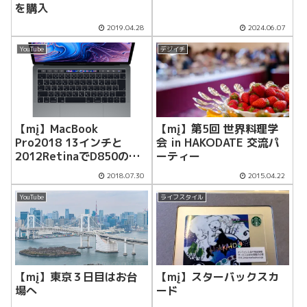
を購入
2019.04.28
2024.06.07
YouTube
デジイチ
【mį】MacBook
【mį】第5回 世界料理学
Pro2018 13インチと
会 in HAKODATE 交流パ
2012RetinaでD850の
ーティー
RAW書き出し速度を
2018.07.30
2015.04.22
Lightroomで検証したら
すごい結果に！！
YouTube
ライフスタイル
【mį】東京３日目はお台
【mį】スターバックスカ
場へ
ード