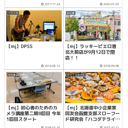
状
2017.11.24
2020.01.03
デジイチ
お仕事
【mį】DPSS
【mį】ラッキーピエロ港
北大前店が9月12日で閉
店！！
2014.06.12
2018.09.08
お仕事
ライフスタイル
【mį】初心者のためのカ
【mį】北海道中小企業家
メラ講座第二期8回目 今年
同友会函館支部スローフー
1回目スタート
ド研究会「ハコダテライ
ス」お披露目会に撮影で行
2018.01.19
2015.10.12