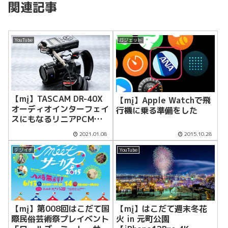
関連記事
YouTube
ガジェット
【mį】TASCAM DR-40X
【mį】Apple Watchで飛
オーディオインターフェイ
行機に乗る準備をした
スにもなるリニアPCMレ
コーダーを導入
2021.01.08
2015.10.28
デジイチ
YouTube
【mį】第008回はこだて国
【mį】はこだて週末冬花
際民俗芸術祭プレイベント
火 in 元町公園