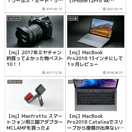
「ワールズ・ミート・サー
【iPhone12Pro 4K
カス」2015に遊びに行っ
HDR】
2015.06.15
2021.02.16
て来た！！
YouTube
お仕事
【mį】2017年ミヤチャン
【mį】MacBook
的買ってよかった物ベスト
Pro2018 13インチにして
10！！
1ヶ月レビュー
2017.12.28
2018.08.23
ガジェット
ガジェット
【mį】Manfrotto スマー
【mį】MacBook
トフォン用三脚アダプター
Pro2018 Catalinaでスリ
MCLAMPを買ったよ
ープから復帰が出来ない症