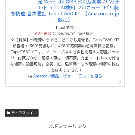
光 Wi-Fi 4K 8MP 800万画素 パン/チ
ルト 360°AI検知 フルカラー IP65 防
水防塵 音声通話 Tapo C660 KIT【Amazon.co.jp
限定】
Tapo(タポ)
￥22,800
（2026/08/07 19:03時点）
💡【特徴】🔌電源いらずで、どこでも見守る。Tapo C660 KIT
新登場！ 360°見渡して、4K800万画素の超高画質で記録。
Tapo C660 KITは、ソーラーパネルで自動充電＆大容量バッテ
リー内蔵だから、配線工事は一切不要。完全コードレスで好き
な場所に設置可能。玄関、庭、駐車場…もう電源の場所に悩む
ことはありません！
Amazonの商品レビュー・口コミを見る
ライフスタイル
スポンサーリンク