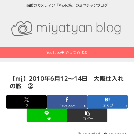
函館のカメラマン「Photo箱」のミヤチャンブログ
YouTubeもやってるよ♬
【mį】2010年6月12～14日 大阪仕入れ
の旅 ②
X
Facebook
はてブ
0
0
LINE
コピー