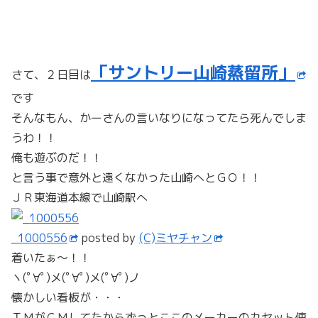
「サントリー山崎蒸留所」
さて、２日目は
です
そんなもん、かーさんの言いなりになってたら死んでしま
うわ！！
俺も遊ぶのだ！！
と言う事で意外と遠くなかった山崎へとＧＯ！！
ＪＲ東海道本線で山崎駅へ
_1000556
posted by
(C)ミヤチャン
着いたぁ～！！
ヽ(ﾟ∀ﾟ)メ(ﾟ∀ﾟ)メ(ﾟ∀ﾟ)ノ
懐かしい看板が・・・
ＴＭがＣＭしてたからずっとここのメーカーのカセット使