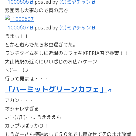
_1000606
posted by
(C)ミヤチャン
雰囲気も大事なので奥の席で
_1000607
posted by
(C)ミヤチャン
うまし！！
とかと遊んでたらお昼過ぎてた。
ランチタイムをしに近場のカフェをXPERIA君で検索！！
大山崎駅の近くにいい感じのお店ハケーン
ヽ(´ー｀)ノ
行って見まほ・・・
「ハーミットグリーンカフェ」
アカン・・・
オシャレすぎる
｡･ﾟ･(ﾉД`)･ﾟ･｡ うえええん
カップルばっかり！！
もうかーさん樽詰めして５０年でも寝かせてそのまま放置