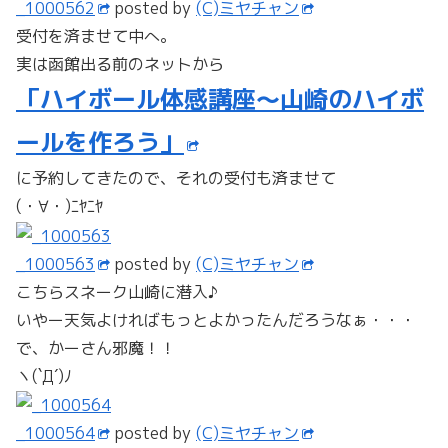
_1000562
posted by
(C)ミヤチャン
受付を済ませて中へ。
実は函館出る前のネットから
「ハイボール体感講座～山崎のハイボ
ールを作ろう」
に予約してきたので、それの受付も済ませて
(・∀・)ﾆﾔﾆﾔ
_1000563
posted by
(C)ミヤチャン
こちらスネーク山崎に潜入♪
いやー天気よければもっとよかったんだろうなぁ・・・
で、かーさん邪魔！！
ヽ(`Д´)ﾉ
_1000564
posted by
(C)ミヤチャン