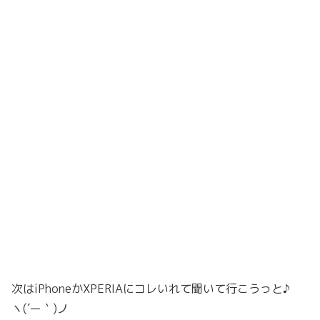
次はiPhoneかXPERIAにコレいれて聞いて行こうっと♪
ヽ(´ー｀)ノ