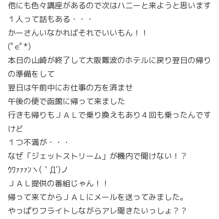
他にも色々講座があるので次はハニーと来ようと思います
１人って話もある・・・
かーさんいなかればそれでいいもん！！
(ﾟ∈ﾟ*)
本日の山崎が終了して大阪難波のホテルに戻り翌日の帰り
の準備をして
翌日は午前中にお仕事の方を済ませ
午後の便で函館に帰って来ました
行きも帰りもＪＡＬで乗り換えもあり４回も乗ったんです
けど
１つ不満が・・・
なぜ「ジェットストリーム」が機内で聞けない！？
ｳﾜｧｧｧﾝヽ(｀Д´)ノ
ＪＡＬ提供の番組じゃん！！
帰って来てからＪＡＬにメールを送ってみました。
やっぱりフライトしながらアレ聞きたいっしょ？？