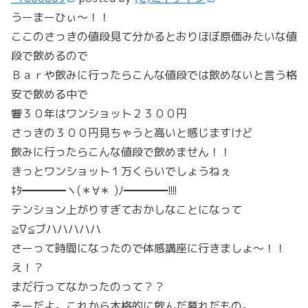
うーまーひぃ～！！
ここのさっきの値段見て分かるとおりほぼ原価みたいな値
段で飲めるので
Ｂａｒや飲みに行ったらこんな値段では飲めないと言う格
安で飲める中で
響３０年はワンショット２３００円
さっきの３００円見ちゃうと高いと感じますけど
飲みに行ったらこんな値段で飲めません！！
きっとワンショット１万くらいでしょうねぇ
ｷﾀ━━━━ヽ(＊∀＊ )ﾉ━━━━!!!!
テンション上がりすぎておかしなことになって
≧∇≦ブハハハハハ
さーって時間になったので体感講座に行きましょ～！！
え！？
まだ行ってなかったのって？？
そーだよ。これから本格的に飲んだ暮れだもの。