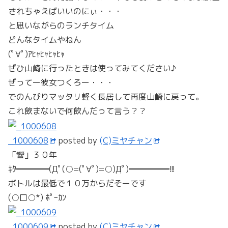
されちゃえばいいのにぃ・・・
と思いながらのランチタイム
どんなタイムやねん
(ﾟ∀ﾟ)ｱﾋｬﾋｬﾋｬﾋｬ
ぜひ山崎に行ったときは使ってみてください♪
ぜってー彼女つくろー・・・
でのんびりマッタリ軽く長居して再度山崎に戻って。
これ飲まないで何飲んだって言う？？
_1000608
posted by
(C)ミヤチャン
「響」３０年
ｷﾀ━━━━(Дﾟ(○=(ﾟ∀ﾟ)=○)Дﾟ)━━━━━!!!
ボトルは最低で１０万からだそーです
(○口○*) ﾎﾟｰｶﾝ
_1000609
posted by
(C)ミヤチャン