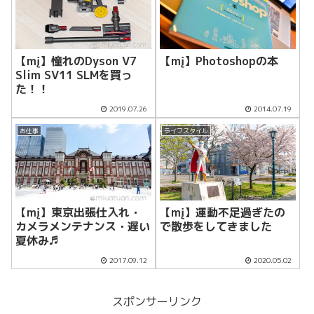
【mį】憧れのDyson V7
【mį】Photoshopの本
Slim SV11 SLMを買っ
た！！
2019.07.26
2014.07.19
お仕事
ライフスタイル
【mį】東京出張仕入れ・
【mį】運動不足過ぎたの
カメラメンテナンス・遅い
で散歩をしてきました
夏休み♬
2017.09.12
2020.05.02
スポンサーリンク