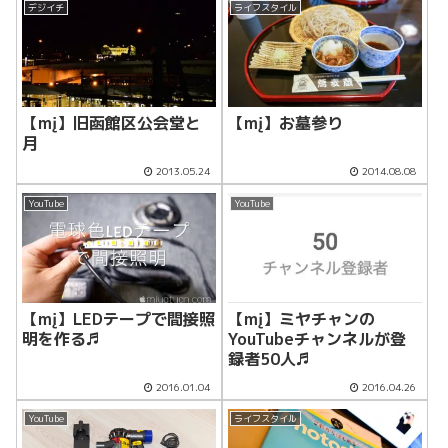
CC-28331を購入！！
デジイチ
ライフスタイル
【mį】旧函館区公会堂と
【mį】お墓参り
月
2013.05.24
2014.08.08
YouTube
YouTube
【mį】LEDテープで間接照
【mį】ミヤチャンの
明を作る♬
YouTubeチャンネルが登
録者50人♬
2016.01.04
2016.04.26
YouTube
ライフスタイル