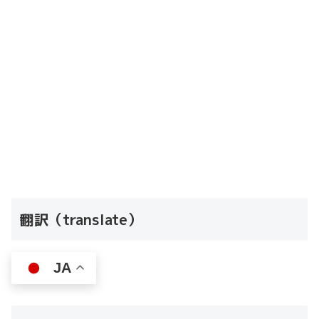
翻訳（translate）
JA