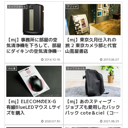
ライフスタイル
デジイチ
【mį】事務所に部屋の空
【mį】東京久月仕入れの
気清浄機を下ろして、部屋
旅 2 東京カメラ部と代官
にダイキンの空気清浄機
山蔦屋書店
MCK70P-Tを新調してみ
2014.10.18
2015.06.07
た
お仕事
ライフスタイル
【mį】ELECOMのEX-G
【mį】あのスティーブ・
有線BlueLEDマウス Lサイ
ジョブズも愛用したバック
ズを購入
パック cote＆ciel（コー
トエシエル）ISAR M
2020.07.30
2021.08.25
coated canvas · Black