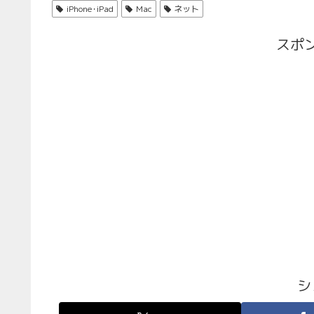
iPhone･iPad
Mac
ネット
スポ
シ