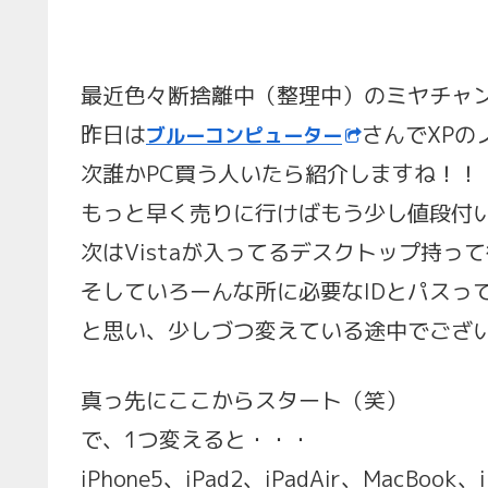
最近色々断捨離中（整理中）のミヤチャ
昨日は
さんでXPの
ブルーコンピューター
次誰かPC買う人いたら紹介しますね！！
もっと早く売りに行けばもう少し値段付
次はVistaが入ってるデスクトップ持っ
そしていろーんな所に必要なIDとパスっ
と思い、少しづつ変えている途中でござ
真っ先にここからスタート（笑）
で、1つ変えると・・・
iPhone5、iPad2、iPadAir、MacBoo