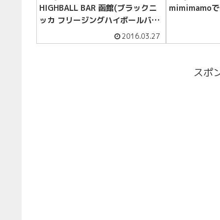
HIGHBALL BAR 函館(ブラックニ
mimimam
ッカ フリージングハイボールバー
函館)プレスリリースのカメラマン
2016.03.27
として同行しました
スポ