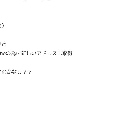
笑）
けど
oneの為に新しいアドレスも取得
いのかなぁ？？