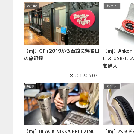
YouTube
ガジェット
【mį】CP+2019から函館に帰る日
【mį】Anker 
の旅記録
C & USB-C
を購入
2019.03.07
お仕事
ガジェット
【mį】BLACK NIKKA FREEZING
【mį】ヘッ