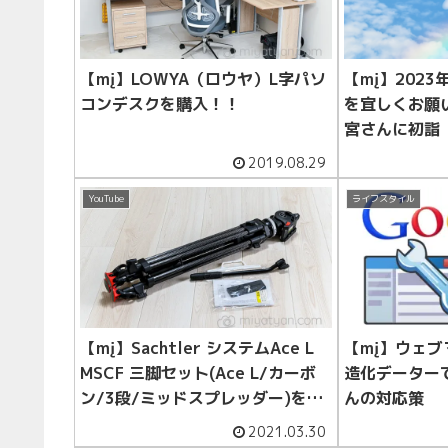
【mį】LOWYA（ロウヤ）L字パソ
【mį】202
コンデスクを購入！！
を宜しくお願
宮さんに初詣
2019.08.29
YouTube
ライフスタイル
【mį】Sachtler システムAce L
【mį】ウェ
MSCF 三脚セット(Ace L/カーボ
造化データーで
ン/3段/ミッドスプレッダー)を購
んの対応策
入♬
2021.03.30