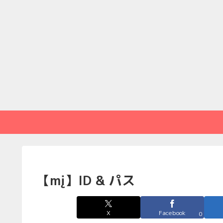
【mį】ID & パス
X
Facebook
0