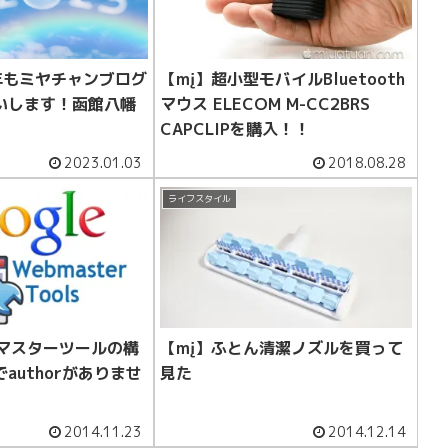
3年もミヤチャンブログ
【mį】超小型モバイルBluetooth
いします！函館八幡
マウス ELECOM M-CC2BRS
CAPCLIPを購入！！
2023.01.03
2018.08.28
ライフスタイル
ブマスターツールの構
【mį】ふとん清潔ノズルを買って
authorがありませ
見た
2014.11.23
2014.12.14