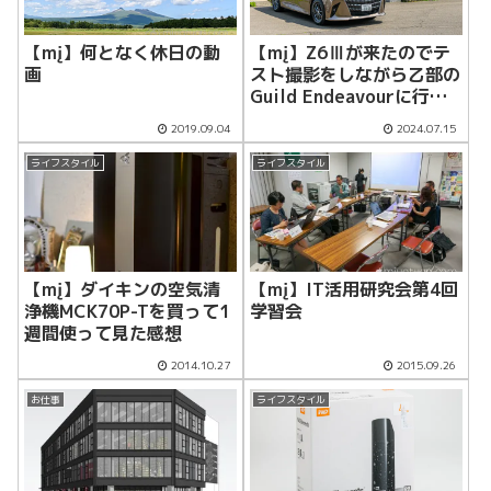
【mį】何となく休日の動
【mį】Z6Ⅲが来たのでテ
画
スト撮影をしながら乙部の
Guild Endeavourに行っ
て来た！！
2019.09.04
2024.07.15
ライフスタイル
ライフスタイル
【mį】ダイキンの空気清
【mį】IT活用研究会第4回
浄機MCK70P-Tを買って1
学習会
週間使って見た感想
2014.10.27
2015.09.26
お仕事
ライフスタイル