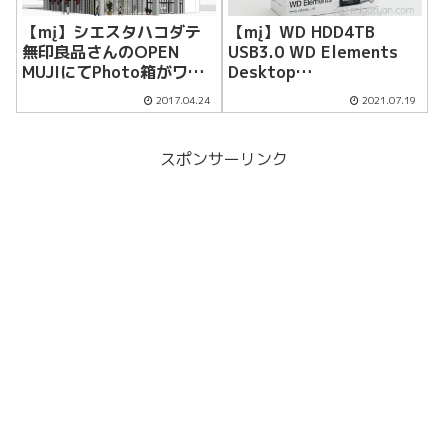
【mį】シエスタハコダテ
【mį】WD HDD4TB
無印良品さんのOPEN
USB3.0 WD Elements
MUJIにてPhoto箱がワー
Desktop
クショップを開催する事に
WDBBKG0040HBK-JESN
2017.04.24
2021.07.19
なりました！！
2年保証を購入！！
スポンサーリンク