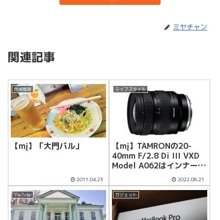
ミヤチャン
関連記事
地域情報
ライフスタイル
【mį】「大門バル」
【mį】TAMRONの20-
40mm F/2.8 Di III VXD
Model A062はインナーズ
ームなのか！？
2011.04.23
2022.08.21
YouTube
ガジェット