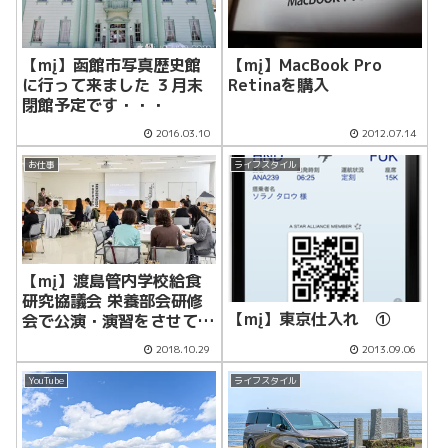
【mį】函館市写真歴史館
【mį】MacBook Pro
に行って来ました ３月末
Retinaを購入
閉館予定です・・・
2016.03.10
2012.07.14
お仕事
ライフスタイル
【mį】渡島管内学校給食
研究協議会 栄養部会研修
【mį】東京仕入れ ①
会で公演・演習をさせて頂
きました
2018.10.29
2013.09.06
YouTube
ライフスタイル