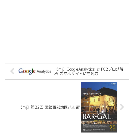
【mį】GoogleAnalytics で FC2ブログ解
析 スマホサイトにも対応
【mį】第22回 函館西部地区バル街