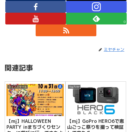
0
ミヤチャン
関連記事
ライフスタイル
YouTube
【mį】HALLOWEEN
【mį】GoPro HERO6で恵
PARTY inまちづくりセン
山ごっこ祭りを撮って検証