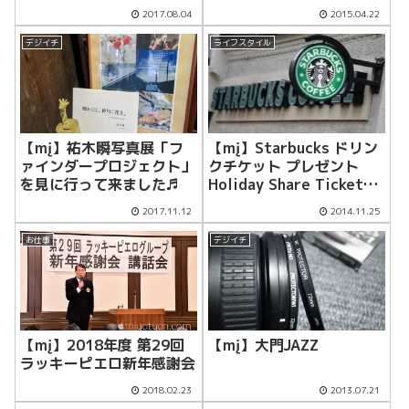
ージョン】＆４K動画
2017.08.04
2015.04.22
デジイチ
ライフスタイル
【mį】祐木瞬写真展「フ
【mį】Starbucks ドリン
ァインダープロジェクト」
クチケット プレゼント
を見に行って来ました♬
Holiday Share Ticket
1123
2017.11.12
2014.11.25
お仕事
デジイチ
【mį】2018年度 第29回
【mį】大門JAZZ
ラッキーピエロ新年感謝会
2018.02.23
2013.07.21