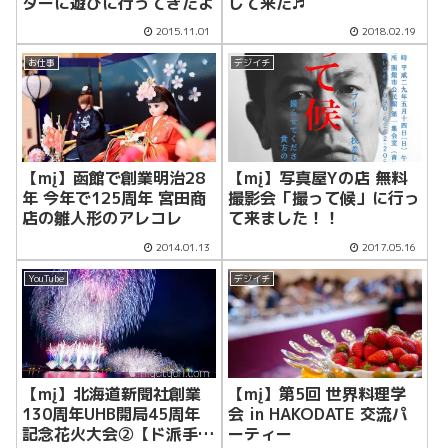
ターに遊びに行ってきたよ
して来た♬
2015.11.01
2018.02.19
お仕事
デジイチ
【mį】函館で創業明治28
【mį】写真屋Yの店 無料
年 今年で125周年 宮田商
撮影会「撮って候」に行っ
店の雛人形のアレコレ
て来ました！！
2014.01.13
2017.05.16
YouTube
デジイチ
【mį】北海道新聞社創業
【mį】第5回 世界料理学
130周年UHB開局45周年
会 in HAKODATE 交流パ
記念花火大会②【ド派手バ
ーティー