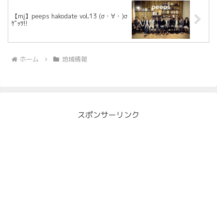
【mį】peeps hakodate vol,13 (σ・∀・)σ
ｹﾞｯﾂ!!
ホーム
地域情報
スポンサーリンク