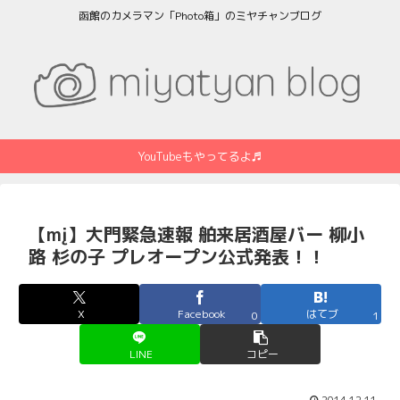
函館のカメラマン「Photo箱」のミヤチャンブログ
YouTubeもやってるよ♬
【mį】大門緊急速報 舶来居酒屋バー 柳小
路 杉の子 プレオープン公式発表！！
X
Facebook
はてブ
0
1
LINE
コピー