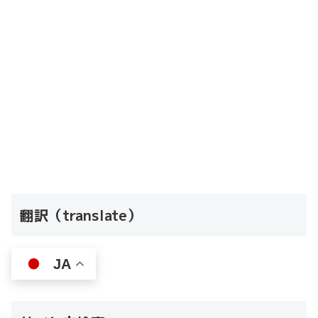
翻訳（translate）
JA