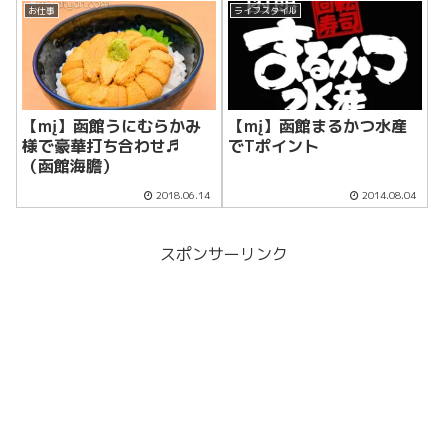
お仕事
ライフスタイル
【mį】函館うにむらかみ
【mį】函館まるかつ水産
様で豪華打ち合わせ♬
でTポイント
（函館海膽）
2018.06.14
2014.08.04
スポンサーリンク