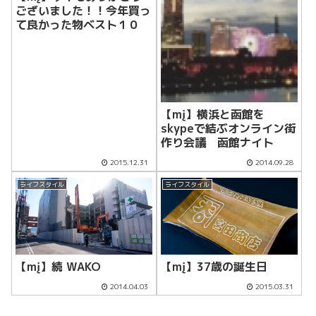
ございました！！今年買っ
て良かった物ベスト１０
【mį】横浜と函館を
skypeで結ぶオンライン街
作り会議 函館ナイト
2015.12.31
2014.09.28
ライフスタイル
ライフスタイル
【mį】続 WAKO
【mį】37歳の誕生日
2014.04.03
2015.03.31