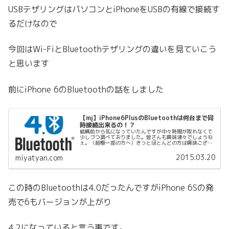
USBテザリングはパソコンとiPhoneをUSBの有線で接続す
るだけなので
今回はWi-FiとBluetoothテザリングの違いを見ていこう
と思います
前にiPhone 6のBluetoothの話をしました
【mį】iPhone6PlusのBluetoothは何台まで同
時接続出来るの！？
結構前から気になっていたんですが中々時間が取れなくて
少しづつ調べておりました。皆さんも興味津々でしょうね
ぇ。（超極一部の方へ）きっとほとんどの方は興味ござい
ません（笑）なのでGoogle先生で調べました「我々スタッ
フが 一生懸命、一生懸命捜...
2015.03.20
miyatyan.com
この時のBluetoothは4.0だったんですがiPhone 6Sの発
売で6もバージョンが上がり
4.2になっていると言う事です。