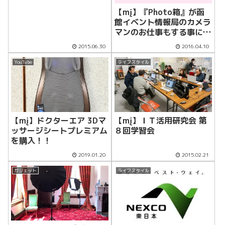
購入♬
【mį】『Photo箱』が函
館イベント情報局のカメラ
マンのお仕事もする事にな
りました！！
2015.06.30
2016.04.10
YouTube
ライフスタイル
【mį】ドクターエア 3Dマ
【mį】ＩＴ活用研究会 第
ッサージシートプレミアム
８回学習会
を購入！！
2019.01.20
2015.02.21
ガジェット
ライフスタイル