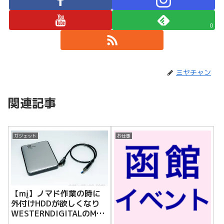
0
ミヤチャン
関連記事
ガジェット
お仕事
【mį】ノマド作業の時に
外付けHDDが欲しくなり
WESTERNDIGITALのMy
Passport for Mac 1TBを