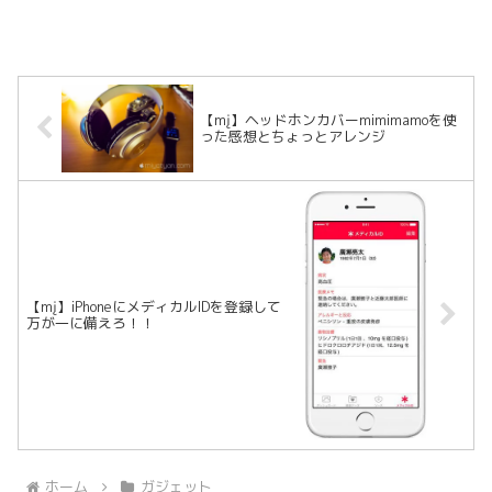
【mį】ヘッドホンカバーmimimamoを使
った感想とちょっとアレンジ
【mį】iPhoneにメディカルIDを登録して
万が一に備えろ！！
ホーム
ガジェット