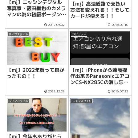
【mį】ニッシンデジタル
【mį】高速道路で支払い
写真家・薮田織也のカメラ
方法を変えれる！！そして
マンの為の初級ポージング
カードが使える！！
＆ライティング講座 ＠札
2017.05.02
2018.07.10
幌 を受講して来ました
ライフスタイル
ガジェット
【mį】2022年買って良か
【mį】iPhoneから遠隔操
ったもの！！
作出来るPanasonicエアコ
ンCS-NX285Cの消し忘れ
機能作動！！
2022.12.29
2016.07.22
ライフスタイル
ライフスタイル
【mį】今年もありがとう