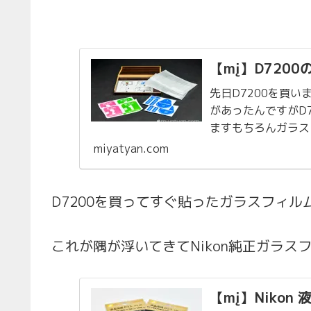
【mį】D720
先日D7200を買い
があったんですがD
ますもちろんガラスフィ
フィルム 0.3mm ..
miyatyan.com
D7200を買ってすぐ貼ったガラスフィル
これが隅が浮いてきてNikon純正ガラス
【mį】Nikon