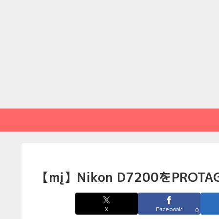
【mį】Nikon D7200をPR
X
Facebook
0