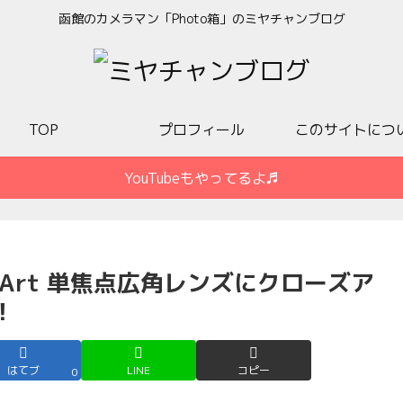
函館のカメラマン「Photo箱」のミヤチャンブログ
TOP
プロフィール
このサイトにつ
YouTubeもやってるよ♬
 DN Art 単焦点広角レンズにクローズア
！
はてブ
LINE
コピー
0