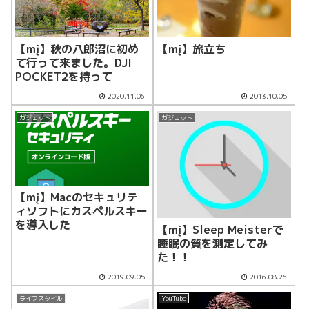
【mį】秋の八郎沼に初め
【mį】旅立ち
て行って来ました。DJI
POCKET2を持って
2020.11.06
2013.10.05
ガジェット
ガジェット
【mį】Macのセキュリテ
ィソフトにカスペルスキー
を導入した
【mį】Sleep Meisterで
睡眠の質を測定してみ
た！！
2019.09.05
2016.08.26
ライフスタイル
YouTube