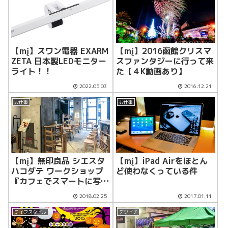
【mį】スワン電器 EXARM
【mį】2016函館クリスマ
ZETA 日本製LEDモニター
スファンタジーに行って来
ライト！！
た【４K動画あり】
2022.05.03
2016.12.21
お仕事
お仕事
【mį】無印良品 シエスタ
【mį】iPad Airをほとん
ハコダテ ワークショップ
ど使わなくっている件
『カフェでスマートに写真
を撮る方法』ワークショッ
2018.02.25
2017.01.11
プ終了！！
ライフスタイル
デジイチ