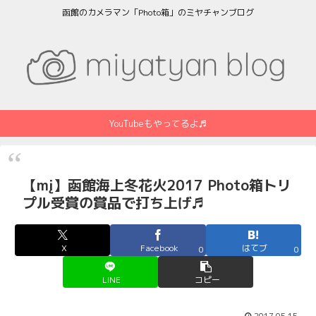
函館のカメラマン「Photo箱」のミヤチャンブログ
YouTubeもやってるよ♬
【mį】函館海上冬花火2017 Photo箱トリ
プル受賞の賞品で打ち上げ♬
X
Facebook
はてブ
0
0
LINE
コピー