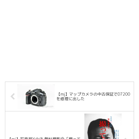
【mį】マップカメラの中古保証でD7200
を修理に出した
【mį】写真屋Yの店 無料撮影会「撮って