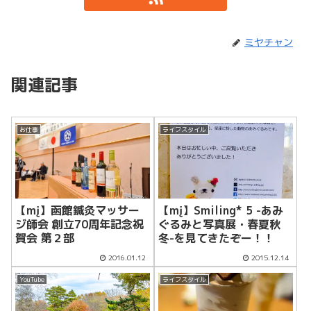
ミヤチャン
関連記事
お仕事
ライフスタイル
【mį】函館鍼灸マッサー
【mį】Smiling* 5 -あみ
ジ師会 創立70周年記念祝
ぐるみと写真展・春夏秋
賀会 第２部
冬-を見てきたぞー！！
2016.01.12
2015.12.14
YouTube
ライフスタイル