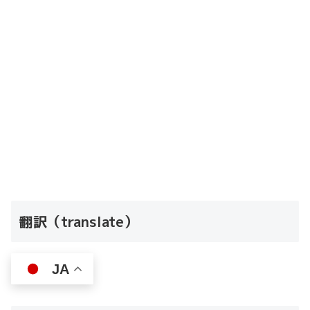
翻訳（translate）
JA