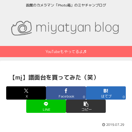
函館のカメラマン「Photo箱」のミヤチャンブログ
YouTubeもやってるよ♬
【mį】譜面台を買ってみた（笑）
X
Facebook
はてブ
0
0
LINE
コピー
2019.07.29