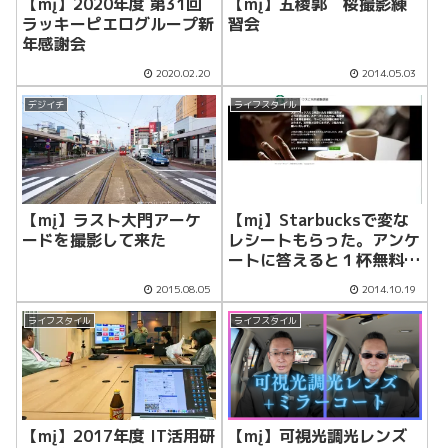
【mį】2020年度 第31回
【mį】五稜郭 桜撮影練
ラッキーピエログループ新
習会
年感謝会
2020.02.20
2014.05.03
デジイチ
ライフスタイル
【mį】ラスト大門アーケ
【mį】Starbucksで変な
ードを撮影して来た
レシートもらった。アンケ
ートに答えると１杯無料ら
しいのでやってみた
2015.08.05
2014.10.19
ライフスタイル
ライフスタイル
【mį】可視光調光レンズ
【mį】2017年度 IT活用研