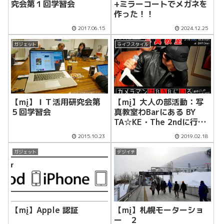
+ミラーコートでメガネを
究会第１回学習会
作った！！
2017.06.15
2024.12.25
ガジェット
ライフスタイル
【mį】ＩＴ活用研究会第
【mį】大人の部活動：写
５回学習会
真教室わBarにある BY
TA☆KE・The 2ndに行っ
て来ました
2015.10.23
2019.02.18
ガジェット
デジイチ
【mį】Apple 認証
【mį】札幌モーターショ
ー ２