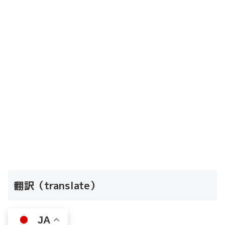
翻訳（translate）
JA