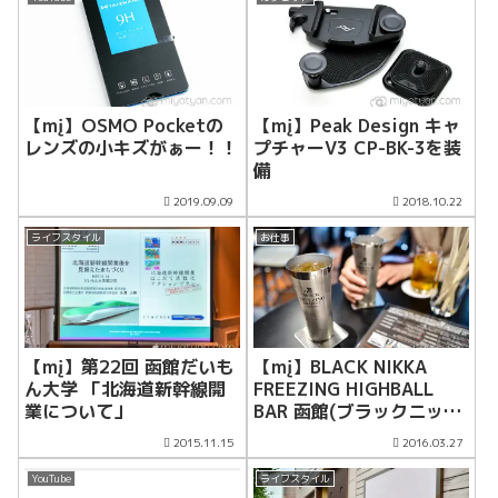
【mį】OSMO Pocketの
【mį】Peak Design キャ
レンズの小キズがぁー！！
プチャーV3 CP-BK-3を装
備
2019.09.09
2018.10.22
ライフスタイル
お仕事
【mį】第22回 函館だいも
【mį】BLACK NIKKA
ん大学 「北海道新幹線開
FREEZING HIGHBALL
業について」
BAR 函館(ブラックニッカ
フリージングハイボールバ
2015.11.15
2016.03.27
ー函館)プレスリリースの
カメラマンとして同行しま
YouTube
ライフスタイル