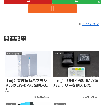
0
ミヤチャン
関連記事
ライフスタイル
YouTube
【mį】音波振動ハブラシ
【mį】LUMIX G8用に互換
ドルツEW-DP35を購入し
バッテリーを購入した
た
2021.08.30
2017.01.03
YouTube
ガジェット