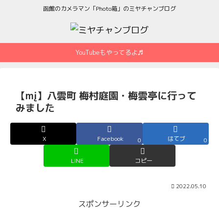
函館のカメラマン「Photo箱」のミヤチャンブログ
YouTubeもやってるよ♬
【mį】八雲町 梅村庭園・梅雲亭に行って
みました
X
Facebook
はてブ
0
0
LINE
コピー
2022.05.10
スポンサーリンク