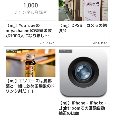
した
【mį】YouTubeの
【mį】DPSS カメラの勉
miyachannelの登録者数
強会
が1000人になりまし
た！！
2018.11.22
2014.08.12
YouTube
ガジェット
【mį】エゾエースは風邪
薬と一緒に飲める無敵のド
リンク剤だ！！
【mį】iPhone・iPhoto・
Lightroomでの画像自動
補正の比較