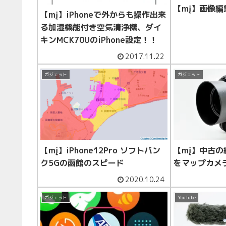
【mį】画像編
【mį】iPhoneで外からも操作出来
る加湿機能付き空気清浄機、ダイ
キンMCK70UのiPhone設定！！
2017.11.22
ガジェット
ガジェット
【mį】iPhone12Pro ソフトバン
【mį】中古の
ク5Gの函館のスピード
をマップカメ
2020.10.24
ガジェット
YouTube