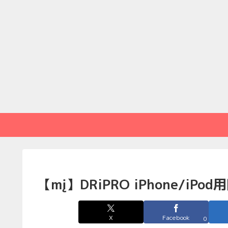
【mį】DRiPRO iPhone/iP
X
Facebook
0