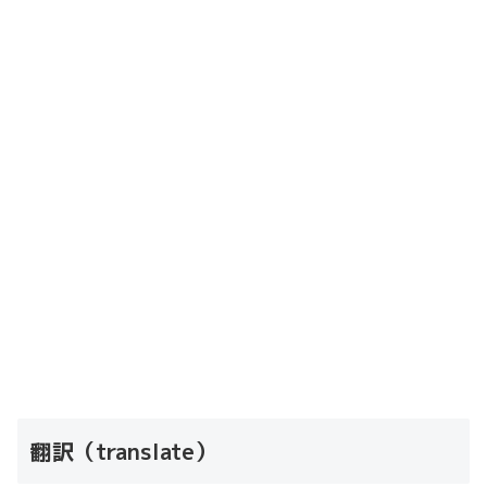
翻訳（translate）