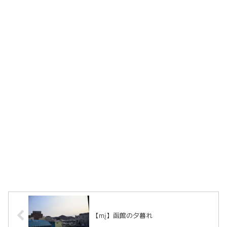
【mį】函館の夕暮れ