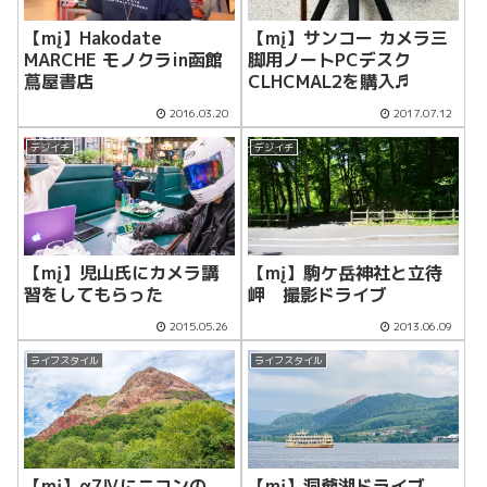
【mį】Hakodate
【mį】サンコー カメラ三
MARCHE モノクラin函館
脚用ノートPCデスク
蔦屋書店
CLHCMAL2を購入♬
2016.03.20
2017.07.12
デジイチ
デジイチ
【mį】児山氏にカメラ講
【mį】駒ケ岳神社と立待
習をしてもらった
岬 撮影ドライブ
2015.05.26
2013.06.09
ライフスタイル
ライフスタイル
【mį】α7Ⅳにニコンの
【mį】洞爺湖ドライブ