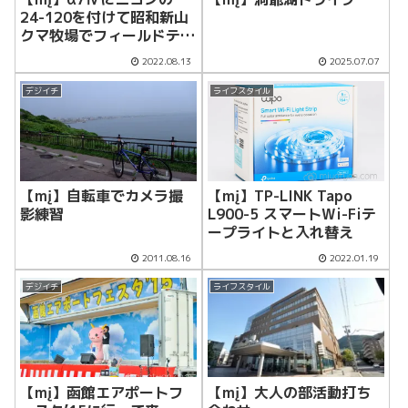
24-120を付けて昭和新山
クマ牧場でフィールドテス
ト
2022.08.13
2025.07.07
デジイチ
ライフスタイル
【mį】自転車でカメラ撮
【mį】TP-LINK Tapo
影練習
L900-5 スマートWi-Fiテ
ープライトと入れ替え
2011.08.16
2022.01.19
デジイチ
ライフスタイル
【mį】函館エアポートフ
【mį】大人の部活動打ち