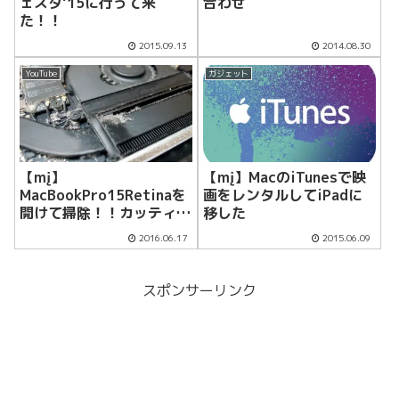
ェスタ’15に行って来
合わせ
た！！
2015.09.13
2014.08.30
YouTube
ガジェット
【mį】
【mį】MacのiTunesで映
MacBookPro15Retinaを
画をレンタルしてiPadに
開けて掃除！！カッティン
移した
グシートでイメチェンした
2016.06.17
2015.06.09
♬
スポンサーリンク