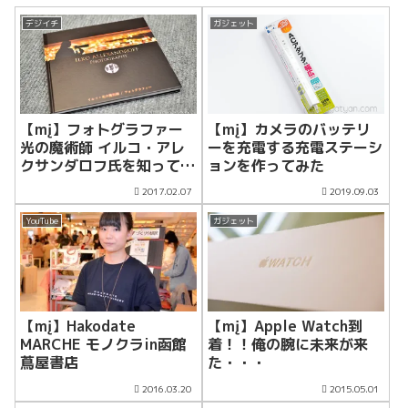
デジイチ
ガジェット
【mį】フォトグラファー
【mį】カメラのバッテリ
光の魔術師 イルコ・アレ
ーを充電する充電ステーシ
クサンダロフ氏を知ってま
ョンを作ってみた
すか？？
2017.02.07
2019.09.03
YouTube
ガジェット
【mį】Hakodate
【mį】Apple Watch到
MARCHE モノクラin函館
着！！俺の腕に未来が来
蔦屋書店
た・・・
2016.03.20
2015.05.01