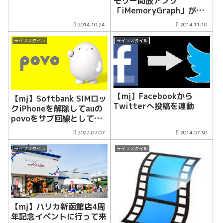
モリー開放アプリ
「iMemoryGraph」が素
晴らしい！！
2014.10.24
2014.11.10
ライフスタイル
ライフスタイル
【mį】Facebookから
【mį】Softbank SIMロッ
Twitterへ投稿を連動
クiPhoneを解除してauの
povoをサブ回線として契
約してみた
2022.07.07
2014.07.30
ライフスタイル
ライフスタイル
【mį】ハリカ新函館店4周
年記念イベントに行って来