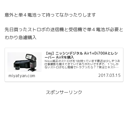
意外と単４電池って持ってなかったりします
先日買ったストロボの送信機と受信機で単４電池が必要と
わかり急遽購入
【mį】ニッシンデジタル Air1+Di700Aとレシ
ーバー AirRを購入
Nikon純正のストロボを1台持っています最近は少しずつお
仕事撮影も増えてきていてありがたいです♬で、１つしか
ないストロボもし現場でトラブったら？？実はエキストラ
モデルをした時に、これラスト1枚ねー！！と、撮った後
に、あっもう1枚となりなん...
2017.03.15
miyatyan.com
スポンサーリンク