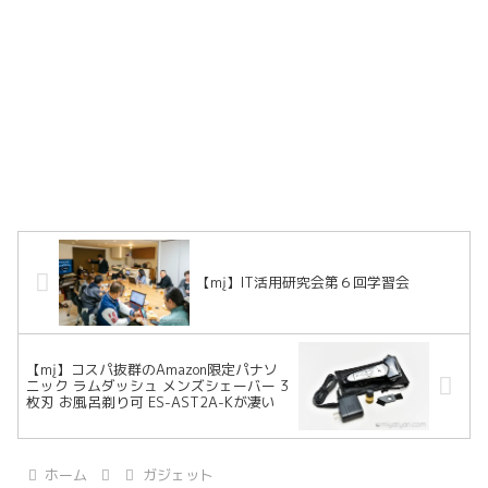
【mį】IT活用研究会第６回学習会
【mį】コスパ抜群のAmazon限定パナソ
ニック ラムダッシュ メンズシェーバー 3
枚刃 お風呂剃り可 ES-AST2A-Kが凄い
ホーム
ガジェット