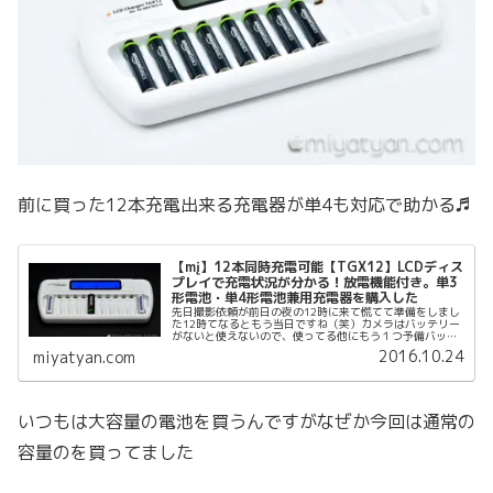
前に買った12本充電出来る充電器が単4も対応で助かる♬
【mį】12本同時充電可能【TGX12】LCDディス
プレイで充電状況が分かる！放電機能付き。単3
形電池・単4形電池兼用充電器を購入した
先日撮影依頼が前日の夜の12時に来て慌てて準備をしまし
た12時てなるともう当日ですね（笑）カメラはバッテリー
がないと使えないので、使ってる他にもう１つ予備バッテ
リーも持っていきます場所が場所なのでストロボももちろ
2016.10.24
miyatyan.com
ん持っていきます電池はたくさ...
いつもは大容量の電池を買うんですがなぜか今回は通常の
容量のを買ってました