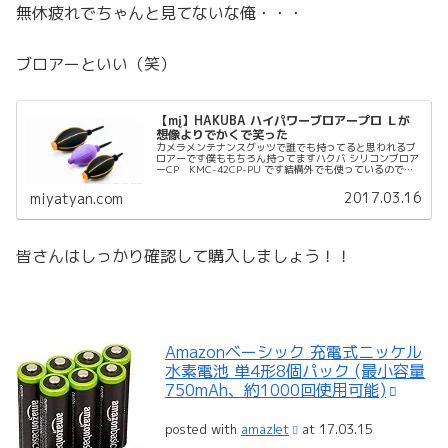
無休疲れでちゃんと見てないな俺・・・
ブロアーといい（笑）
【mį】HAKUBA ハイパワーブロアープロ Ｌが
想像よりでかくで笑った
カメラメンテナンスグッツで誰でも持ってると思われるブ
ロアーです僕ももちろん持ってますハクバ シリコンブロア
ーCP KMC-42CP-PU です結構外でも使っているので家
専用の１つ買って置こうと思って頼みました。画像だけだ
とわからない事ってた...
2017.03.16
miyatyan.com
皆さんはしっかり確認して購入しましょう！！
Amazonベーシック 充電式ニッケル
水素電池 単4形8個パック (最小容量
750mAh、約1000回使用可能)
posted with
amazlet
at 17.03.15