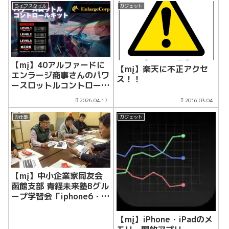
ライフスタイル
ガジェット
【mį】40アルファードに
【mį】楽天に不正アクセ
エンラージ商事さんのパワ
ス！！
ースロットルコントロール
キットを装着！！
2026.04.17
2016.03.04
お仕事
ガジェット
【mį】中小企業家同友会
函館支部 青経未来塾Bグル
ープ学習会「iphone6・
PLUS」「iOS」について
【mį】iPhone・iPadのメ