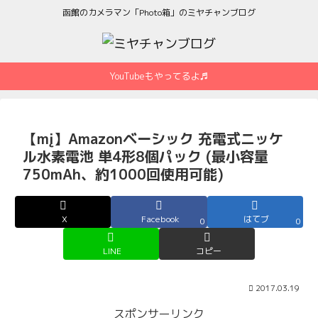
函館のカメラマン「Photo箱」のミヤチャンブログ
YouTubeもやってるよ♬
【mį】Amazonベーシック 充電式ニッケ
ル水素電池 単4形8個パック (最小容量
750mAh、約1000回使用可能)
X
Facebook
はてブ
0
0
LINE
コピー
2017.03.19
スポンサーリンク