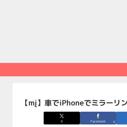
【mį】車でiPhoneでミラーリ
X
Facebook
0