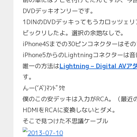
DVDデッキオンリーです。
1DINのDVDデッキってもうカロッツェ
ビックリしたよ。選択の余地なしで。
iPhone4Sまでの30ピンコネクターは
iPhone5からのLightningコネク
唯一の方法は
Lightning – Digital AV
す。
んー(‘A`)ﾏﾝﾄﾞｸｾ
僕のこの安デッキは入力がRCA。（最近の
HDMIをRCAに変換しないとダメ。
そこで見つけた不思議ケーブル