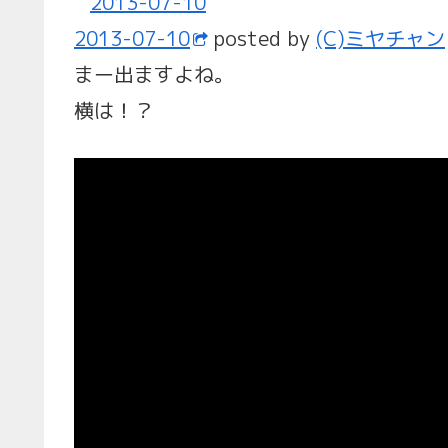
2013-07-10
posted by
(C)ミヤチャン
まー出ますよね。
横は！？