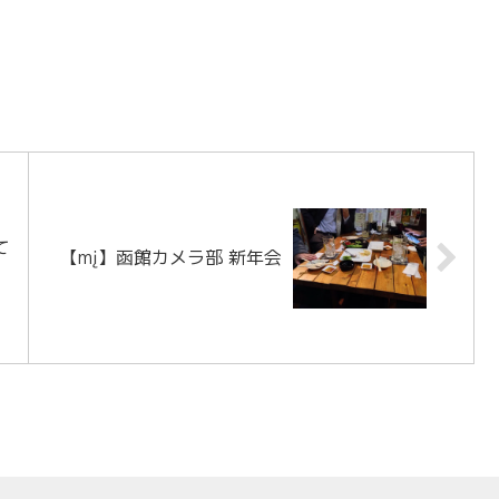
て
【mį】函館カメラ部 新年会