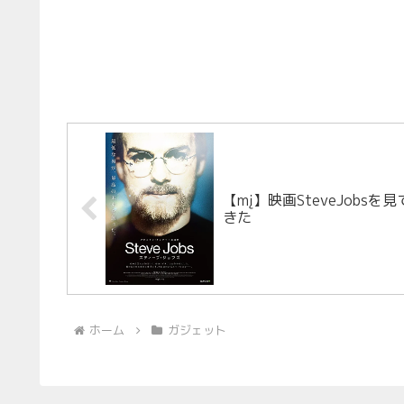
【mį】映画SteveJobsを見
きた
ホーム
ガジェット