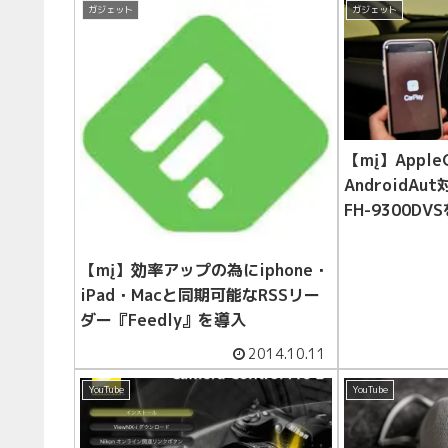
ガジェット
ガジェット
【mį】AppleC
AndroidAut
FH-9300D
グリモコンア
クカメラアダ
【mį】効率アップの為にiphone・
iPad・Macと同期可能なRSSリー
ダー『Feedly』を導入
2014.10.11
YouTube
YouTube