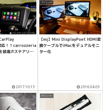
ガジェット
arPlay
【mį】Mini DisplayPoet HDMI変
対応！！carrozzeria
換ケーブルでiMacをデュアルモニ
VSを装着♬ステアリン
ター化
ダプターと純正バッ
プターも購入
2017.10.13
2016.04.05
ガジェット