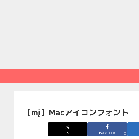
【mį】Macアイコンフォント
X
Facebook
0