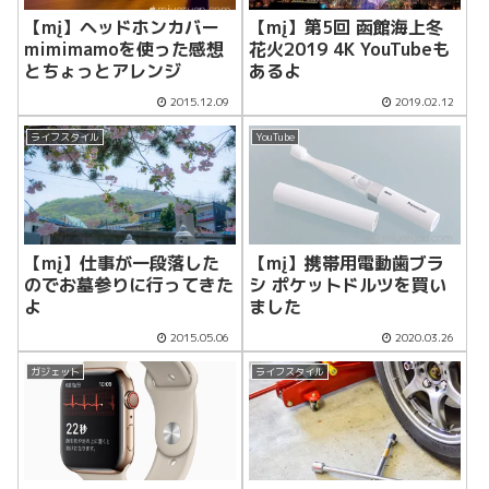
【mį】ヘッドホンカバー
【mį】第5回 函館海上冬
mimimamoを使った感想
花火2019 4K YouTubeも
とちょっとアレンジ
あるよ
2015.12.09
2019.02.12
ライフスタイル
YouTube
【mį】仕事が一段落した
【mį】携帯用電動歯ブラ
のでお墓参りに行ってきた
シ ポケットドルツを買い
よ
ました
2015.05.06
2020.03.26
ガジェット
ライフスタイル