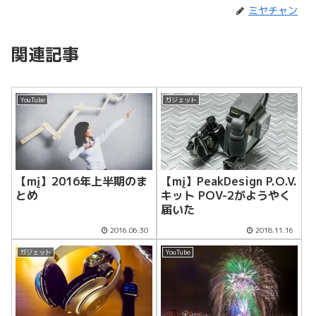
ミヤチャン
関連記事
YouTube
ガジェット
【mį】2016年上半期のま
【mį】PeakDesign P.O.V.
とめ
キット POV-2がようやく
届いた
2016.06.30
2018.11.16
ガジェット
YouTube