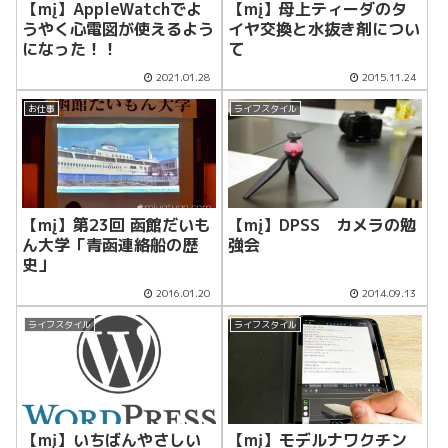
【mį】AppleWatchでよ
【mį】母上ティーダのタ
うやく心電図が使えるよう
イヤ交換と水抜き剤につい
になった！！
て
2021.01.28
2015.11.24
お仕事
ライフスタイル
【mį】第23回 函館だいも
【mį】DPSS カメラの勉
ん大学「青函連絡船の歴
強会
史」
2016.01.20
2014.09.13
ライフスタイル
ライフスタイル
【mį】いちばんやさしい
【mį】モデルナワクチン