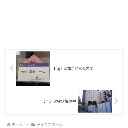
【mį】函館だいもん大学
【mį】WAKO 解体中
ホーム
ライフスタイル