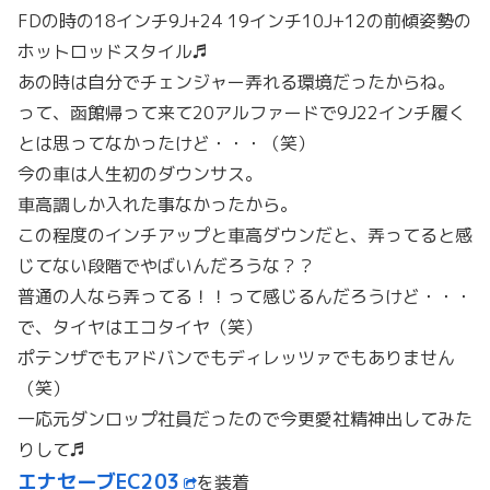
FDの時の18インチ9J+24 19インチ10J+12の前傾姿勢の
ホットロッドスタイル♬
あの時は自分でチェンジャー弄れる環境だったからね。
って、函館帰って来て20アルファードで9J22インチ履く
とは思ってなかったけど・・・（笑）
今の車は人生初のダウンサス。
車高調しか入れた事なかったから。
この程度のインチアップと車高ダウンだと、弄ってると感
じてない段階でやばいんだろうな？？
普通の人なら弄ってる！！って感じるんだろうけど・・・
で、タイヤはエコタイヤ（笑）
ポテンザでもアドバンでもディレッツァでもありません
（笑）
一応元ダンロップ社員だったので今更愛社精神出してみた
りして♬
エナセーブEC203
を装着