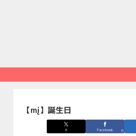
【mį】誕生日
X
Facebook
0