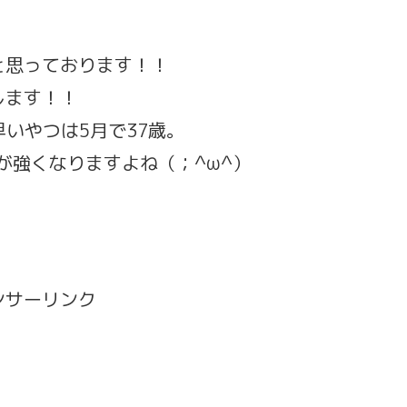
と思っております！！
します！！
早いやつは5月で37歳。
が強くなりますよね（；^ω^）
ンサーリンク