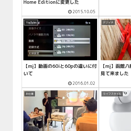
Home Editionに変更した
2015.10.05
YouTube
デジイチ
【mį】動画の60iと60pの違いに付
【mį】函館八
いて
見て来ました
2016.01.02
お仕事
ライフスタイル