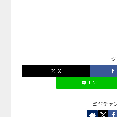
シ
X
LINE
ミヤチャ