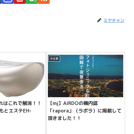
0
ミヤチャン
お仕事
疲れはこれで解消！！
【mį】AIRDOの機内誌
 目もとエステEH-
「rapora」（ラポラ）に掲載して
頂きました！！