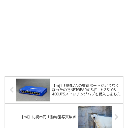
【mį】無線LANの有線ポートが足りなく
なったのでNETGEARの8ポートGS108-
400JPSスイッチングハブを購入しました
【mį】札幌市円山動物園写真集♬