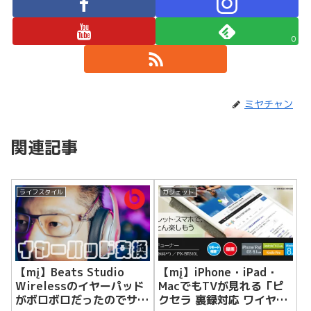
0
ミヤチャン
関連記事
ライフスタイル
ガジェット
【mį】Beats Studio
【mį】iPhone・iPad・
Wirelessのイヤーパッド
MacでもTVが見れる「ピ
がボロボロだったのでサー
クセラ 裏録対応 ワイヤレ