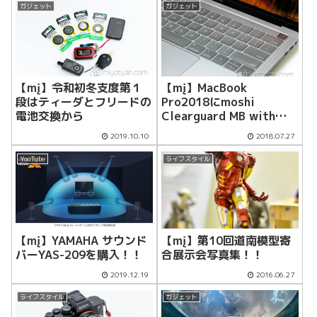
ガジェット
ガジェット
【mį】令和初冬支度第１
【mį】MacBook
段はティーダとフリードの
Pro2018にmoshi
電池交換から
Clearguard MB with
Touch Bar (US) キーボー
2019.10.10
2018.07.27
ドカバーを装着
YouTube
ライフスタイル
【mį】YAMAHA サウンド
【mį】第10回道南模型寄
バーYAS-209を購入！！
合展示会写真集！！
2019.12.19
2016.06.27
ライフスタイル
ガジェット