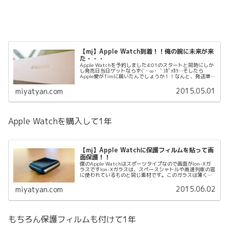
【mį】Apple Watch到着！！俺の腕に未来が来
た・・・
Apple Watchを予約しました4:01のスタートと同時にしか
し発売日当日ゲットならず(´・ω・｀)ｶﾞｯｶﾘ…そしたら
Apple愛がTimに届いたんでしょうか！！なんと、発送準
備開始の文字が！！！Tim愛してる！！あ、Tim同性愛者
だ...
2015.05.01
miyatyan.com
Apple Watchを購入して1年
【mį】Apple Watchに保護フィルムを貼って画
面保護！！
僕のApple Watchはスポーツタイプなので画面がIon‑Xガ
ラスですIon-Xガラスは、スペースシャトルや高速列車の窓
に使われているものと同じ素材です。このガラスは薄くて
軽いのに驚くほど頑丈で、その強さは通常のガラスの5
倍。まさに、A...
2015.06.02
miyatyan.com
もちろん保護フィルムも付けて1年