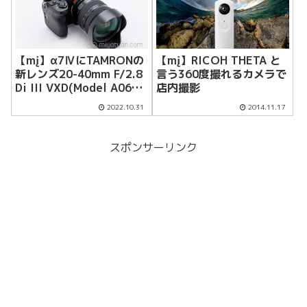
【mį】α7ⅣにTAMRONの
【mį】RICOH THETA と
新レンズ20-40mm F/2.8
言う360度撮れるカメラで
Di III VXD(Model A062)
店内撮影
を購入した！！
2022.10.31
2014.11.17
スポンサーリンク