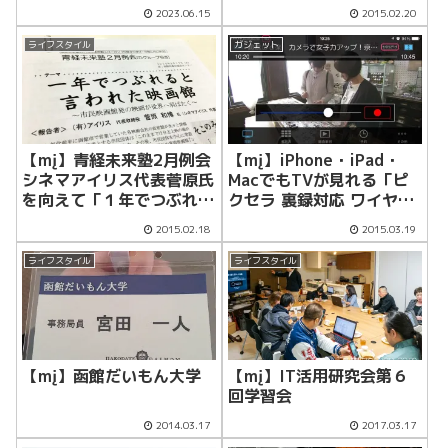
ドパーティのパッドに交換
ス テレビチューナー PIX-
2023.06.15
2015.02.20
した
BR310W」を買ってみた
ぞ
ライフスタイル
ガジェット
【mį】青経未来塾2月例会
【mį】iPhone・iPad・
シネマアイリス代表菅原氏
MacでもTVが見れる「ピ
を向えて「１年でつぶれる
クセラ 裏録対応 ワイヤレ
と言われた映画館」と言う
ス テレビチューナー PIX-
2015.02.18
2015.03.19
テーマで勉強会
BR310W」リモート視
聴 最終回
ライフスタイル
ライフスタイル
【mį】函館だいもん大学
【mį】IT活用研究会第６
回学習会
2014.03.17
2017.03.17