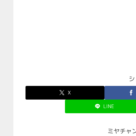
シ
X
LINE
ミヤチャ