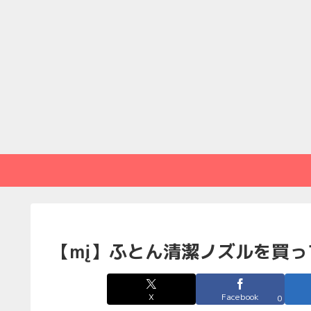
【mį】ふとん清潔ノズルを買っ
X
Facebook
0