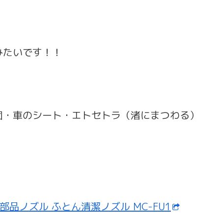
みたいです！！
団・車のシート・エトセトラ（渚にまつわる）
！
別売部品ノズル ふとん清潔ノズル MC-FU1