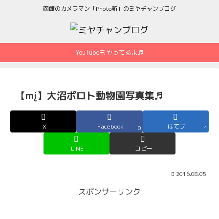
函館のカメラマン「Photo箱」のミヤチャンブログ
YouTubeもやってるよ♬
【mį】大沼ポロト動物園写真集♬
X
Facebook
はてブ
0
1
LINE
コピー
2016.08.05
スポンサーリンク