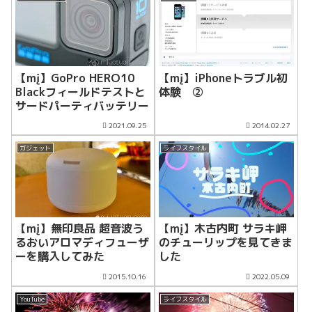
【mį】GoPro HERO10
【mį】iPhoneトラブル初
Blackフィールドテストと
体験 ②
サードパーティバッテリー
2021.09.25
2014.02.27
ガジェット
ライフスタイル
【mį】木古内町 サラキ岬
【mį】無印良品 超音波う
のチューリップを見てきま
るおいアロマディフューザ
した
ーを購入してみた
2015.10.16
2022.05.09
YouTube
ライフスタイル