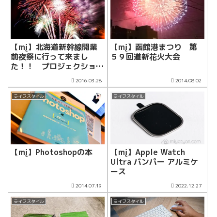
【mį】北海道新幹線開業
【mį】函館港まつり 第
前夜祭に行って来まし
５９回道新花火大会
た！！ プロジェクション
マッピング動画もあるよ
2016.03.28
2014.08.02
ライフスタイル
ライフスタイル
【mį】Photoshopの本
【mį】Apple Watch
Ultra バンパー アルミケ
ース
2014.07.19
2022.12.27
ライフスタイル
ライフスタイル