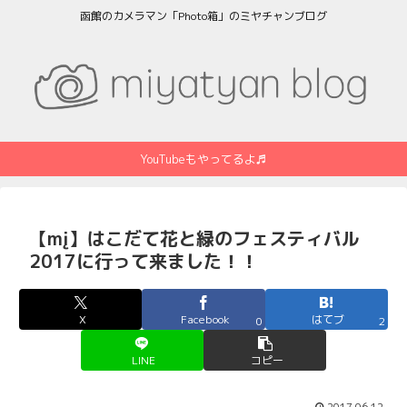
函館のカメラマン「Photo箱」のミヤチャンブログ
YouTubeもやってるよ♬
【mį】はこだて花と緑のフェスティバル
2017に行って来ました！！
X
Facebook
はてブ
0
2
LINE
コピー