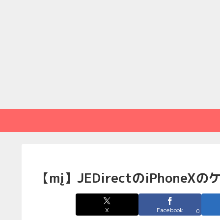
【mį】JEDirectのiPhon
X
Facebook
0