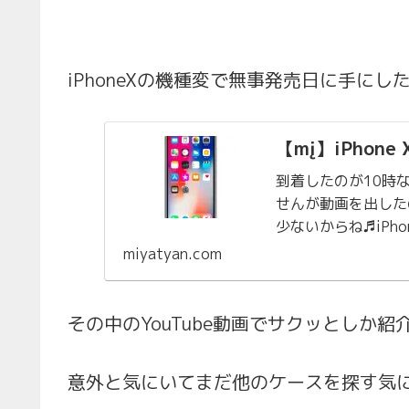
iPhoneXの機種変で無事発売日に手にし
【mį】iPho
到着したのが10時
せんが動画を出した
少ないからね♬iPhone
撃吸収 バンパー ...
miyatyan.com
その中のYouTube動画でサクッとしか
意外と気にいてまだ他のケースを探す気