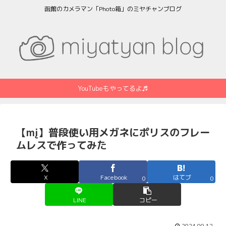
函館のカメラマン「Photo箱」のミヤチャンブログ
YouTubeもやってるよ♬
【mį】普段使い用メガネにポリスのフレー
ムレスで作ってみた
X
Facebook
はてブ
0
0
LINE
コピー