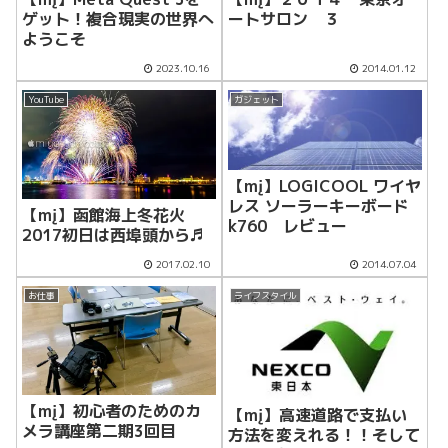
ゲット！複合現実の世界へ
ートサロン ３
ようこそ
2023.10.16
2014.01.12
YouTube
ガジェット
【mį】LOGICOOL ワイヤ
レス ソーラーキーボード
【mį】函館海上冬花火
k760 レビュー
2017初日は西埠頭から♬
2017.02.10
2014.07.04
お仕事
ライフスタイル
【mį】初心者のためのカ
【mį】高速道路で支払い
メラ講座第二期3回目
方法を変えれる！！そして