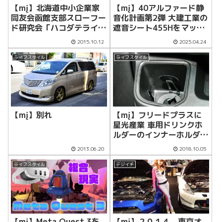
【mį】40アルファード静
【mį】北海道中小企業家
音化計画第2弾 大建工業の
同友会函館支部スローフー
遮音シート455Hをマット
ド研究会「ハコダテライ
下に敷いてみた！！
ス」お披露目会に撮影で行
2015.10.12
2025.04.24
って来ました！！
ライフスタイル
ライフスタイル
【mį】別れ
【mį】フリードプラスに
星光産業 車用ドリンクホ
ルダーのインナーホルダー
EB-195を装備！！
2013.06.20
2018.10.05
ライフスタイル
デジイチ
【mį】Meta Quest 3を
【mį】２０１４ 東京オ