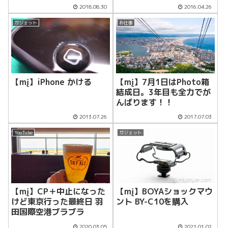
可能！！
2018.08.30
2016.04.26
ガジェット
お仕事
【mį】iPhone かける
【mį】7月1日はPhoto箱
結成日。3年目も全力でが
んばります！！
2013.07.26
2017.07.03
YouTube
ガジェット
【mį】CP＋中止になった
【mį】BOYAショックマウ
けど東京行った最終日 羽
ント BY-C10を購入
田国際空港ブラブラ
2020.03.05
2021.01.02