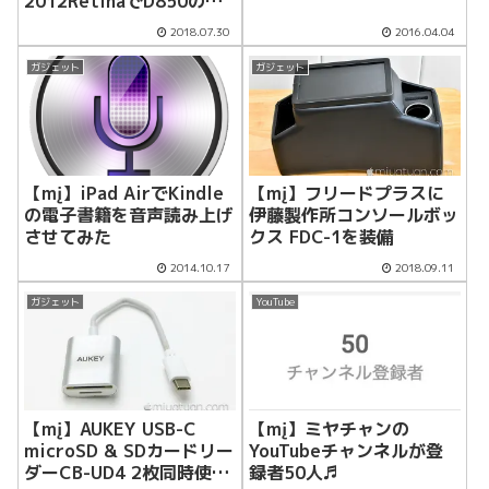
2012RetinaでD850の
RAW書き出し速度を
2018.07.30
2016.04.04
Lightroomで検証したら
すごい結果に！！
ガジェット
ガジェット
【mį】iPad AirでKindle
【mį】フリードプラスに
の電子書籍を音声読み上げ
伊藤製作所コンソールボッ
させてみた
クス FDC-1を装備
2014.10.17
2018.09.11
ガジェット
YouTube
【mį】AUKEY USB-C
【mį】ミヤチャンの
microSD & SDカードリー
YouTubeチャンネルが登
ダーCB-UD4 2枚同時使用
録者50人♬