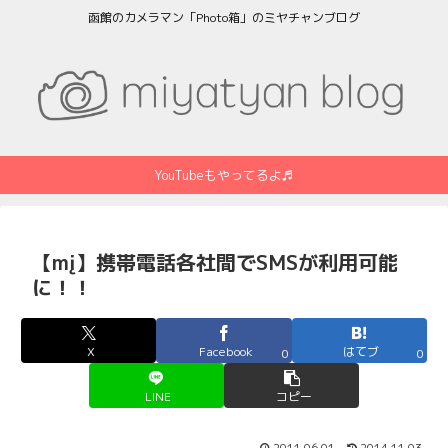
函館のカメラマン「Photo箱」のミヤチャンブログ
YouTubeもやってるよ♬
【mį】携帯電話各社間でSMSが利用可能
に！！
X
Facebook
はてブ
0
0
LINE
コピー