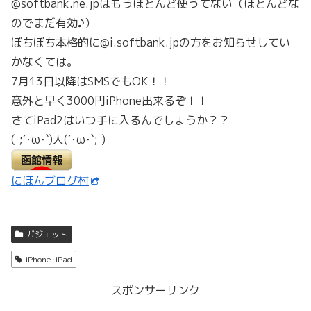
@softbank.ne.jpはもうほとんど使ってない（ほとんどな
のでまだ有効♪）
ぼちぼち本格的に@i.softbank.jpの方をお知らせしてい
かなくては。
7月13日以降はSMSでもOK！！
意外と早く3000円iPhone出来るぞ！！
さてiPad2はいつ手に入るんでしょうか？？
( ;´･ω･`)人(´･ω･`; )
にほんブログ村
ガジェット
iPhone･iPad
スポンサーリンク