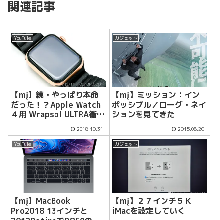
関連記事
YouTube
ガジェット
【mį】続・やっぱり本命
【mį】ミッション：イン
だった！？Apple Watch
ポッシブル／ローグ・ネイ
４用 Wrapsol ULTRA衝撃
ションを見てきた
吸収フィルムを熱して四隅
2018.10.31
2015.08.20
を吸着させたら結構いい感
じ！！
YouTube
ガジェット
【mį】MacBook
【mį】２７インチ５Ｋ
Pro2018 13インチと
iMacを設定していく