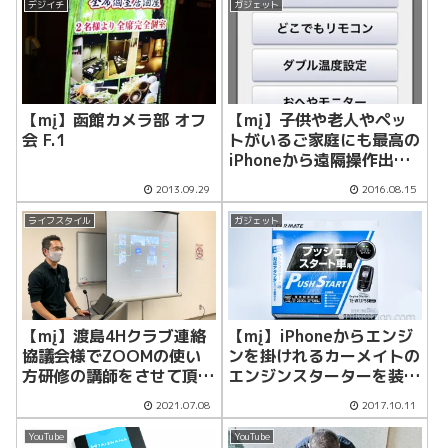
デジイチ
ガジェット
【mį】函館カメラ部 オフ
【mį】子供や老人やペッ
会 F.1
トがいるご家庭にも最高の
iPhoneから遠隔操作出来
るPanasonicエアコンCS-
2013.09.29
2016.08.15
NX285Cの室内みはり通知
機能！！
ライフスタイル
ガジェット
【mį】渡島4Hクラブ連絡
【mį】iPhoneからエンジ
協議会様でZOOMの使い
ンを掛けれるカーメイトの
方研修の講師をさせて頂き
エンジンスターターを装
ました
備！！
2021.07.08
2017.10.11
YouTube
YouTube