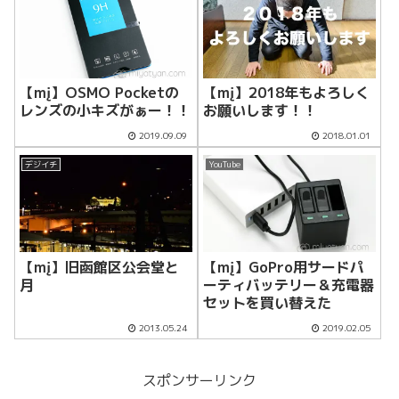
【mį】OSMO Pocketの
【mį】2018年もよろしく
レンズの小キズがぁー！！
お願いします！！
2019.09.09
2018.01.01
デジイチ
YouTube
【mį】旧函館区公会堂と
【mį】GoPro用サードパ
月
ーティバッテリー＆充電器
セットを買い替えた
2013.05.24
2019.02.05
スポンサーリンク