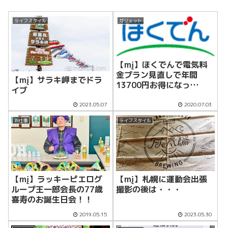
ライフスタイル
ガジェット
【mį】ほくでんで電気料
金プラン見直しで年間
【mį】サラキ岬までドラ
13700円お得になっ
イブ
た！！
2023.05.07
2020.07.03
お仕事
ライフスタイル
【mį】ラッキーピエログ
【mį】札幌に運動会出張
ループ王一郎会長の77歳
撮影の後は・・・
喜寿のお誕生日会！！
2019.05.15
2023.05.30