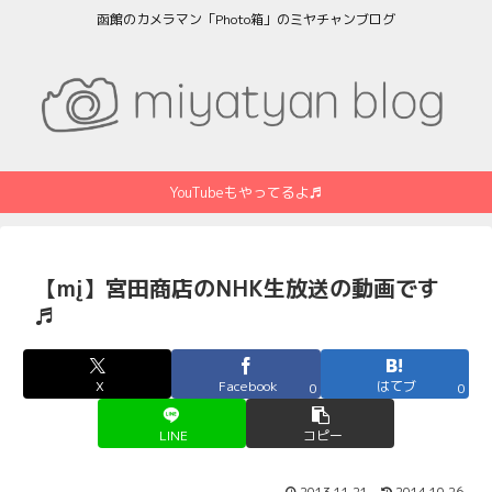
函館のカメラマン「Photo箱」のミヤチャンブログ
YouTubeもやってるよ♬
【mį】宮田商店のNHK生放送の動画です
♬
X
Facebook
はてブ
0
0
LINE
コピー