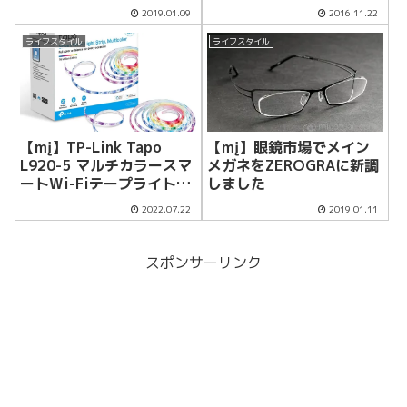
定になった
2019.01.09
2016.11.22
ライフスタイル
ライフスタイル
【mį】TP-Link Tapo
【mį】眼鏡市場でメイン
L920-5 マルチカラースマ
メガネをZEROGRAに新調
ートWi-Fiテープライトを
しました
レビュー
2022.07.22
2019.01.11
スポンサーリンク