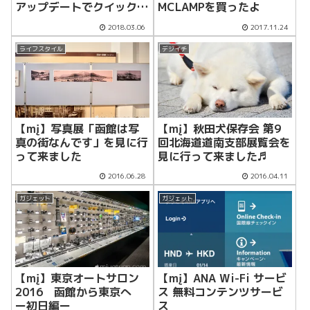
アップデートでクイックキ
MCLAMPを買ったよ
ャプチャーで音声も同時に
2018.03.06
2017.11.24
撮れるようになったぞ！！
ライフスタイル
デジイチ
【mį】写真展「函館は写
【mį】秋田犬保存会 第9
真の街なんです」を見に行
回北海道道南支部展覧会を
って来ました
見に行って来ました♬
2016.06.28
2016.04.11
ガジェット
ガジェット
【mį】東京オートサロン
【mį】ANA Wi-Fi サービ
2016 函館から東京へ
ス 無料コンテンツサービ
ー初日編ー
ス