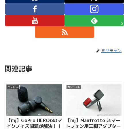
0
ミヤチャン
関連記事
YouTube
ガジェット
【mį】GoPro HERO6のマ
【mį】Manfrotto スマー
イクノイズ問題が解決！！
トフォン用三脚アダプター