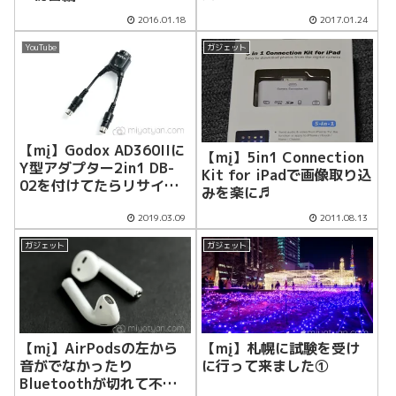
2016.01.18
2017.01.24
YouTube
ガジェット
【mį】Godox AD360IIに
【mį】5in1 Connection
Y型アダプター2in1 DB-
Kit for iPadで画像取り込
02を付けてたらリサイク
みを楽に♬
ルタイムを短くなりました
2019.03.09
2011.08.13
ガジェット
ガジェット
【mį】AirPodsの左から
【mį】札幌に試験を受け
音がでなかったり
に行って来ました①
Bluetoothが切れて不安