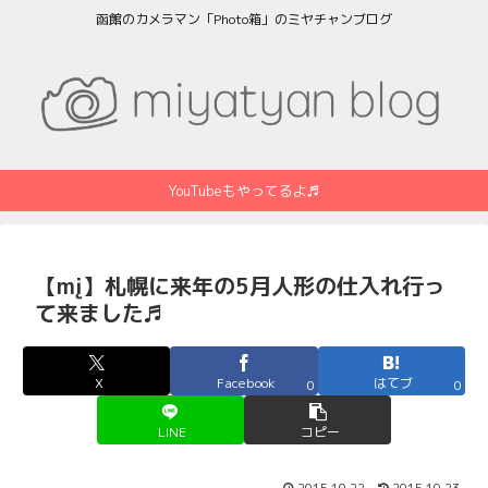
函館のカメラマン「Photo箱」のミヤチャンブログ
YouTubeもやってるよ♬
【mį】札幌に来年の5月人形の仕入れ行っ
て来ました♬
X
Facebook
はてブ
0
0
LINE
コピー