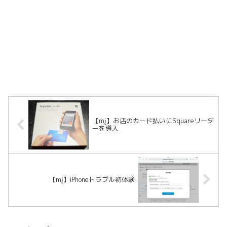
【mį】お店のカード払いにSquareリーダ
ーを導入
【mį】iPhoneトラブル初体験