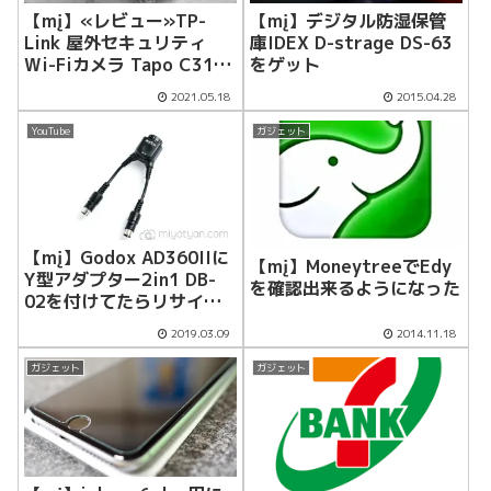
【mį】«レビュー»TP-
【mį】デジタル防湿保管
Link 屋外セキュリティ
庫IDEX D-strage DS-63
Wi-Fiカメラ Tapo C310
をゲット
をレビュー
2021.05.18
2015.04.28
YouTube
ガジェット
【mį】Godox AD360IIに
【mį】MoneytreeでEdy
Y型アダプター2in1 DB-
を確認出来るようになった
02を付けてたらリサイク
ルタイムを短くなりました
2019.03.09
2014.11.18
ガジェット
ガジェット