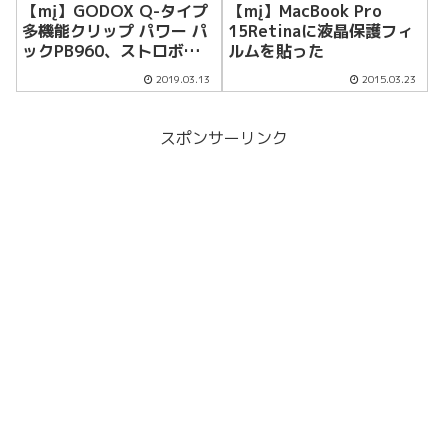
【mį】GODOX Q-タイプ
【mį】MacBook Pro
多機能クリップ パワー パ
15Retinaに液晶保護フィ
ックPB960、ストロボト
ルムを貼った
等固定用を購入
2019.03.13
2015.03.23
スポンサーリンク