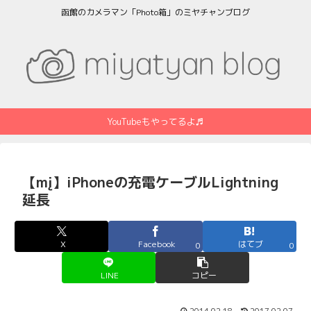
函館のカメラマン「Photo箱」のミヤチャンブログ
YouTubeもやってるよ♬
【mį】iPhoneの充電ケーブルLightning
延長
X
Facebook
はてブ
0
0
LINE
コピー