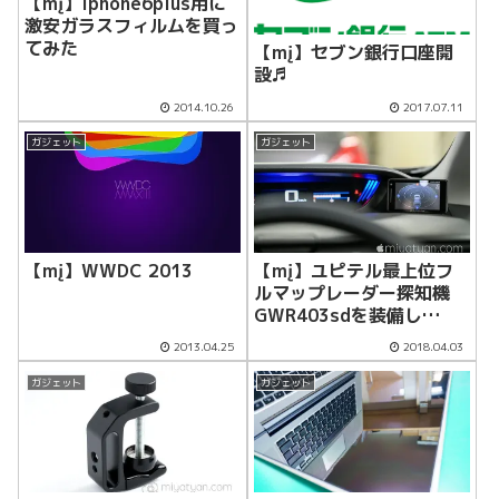
【mį】iphone6plus用に
激安ガラスフィルムを買っ
てみた
【mį】セブン銀行口座開
設♬
2014.10.26
2017.07.11
ガジェット
ガジェット
【mį】WWDC 2013
【mį】ユピテル最上位フ
ルマップレーダー探知機
GWR403sdを装備し
た！！
2013.04.25
2018.04.03
ガジェット
ガジェット