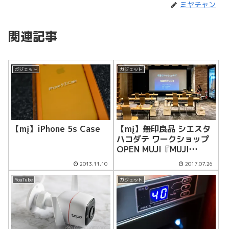
ミヤチャン
関連記事
ガジェット
ガジェット
【mį】iPhone 5s Case
【mį】無印良品 シエスタ
ハコダテ ワークショップ
OPEN MUJI『MUJI
WALK』が終了しました♬
2013.11.10
2017.07.26
YouTube
ガジェット