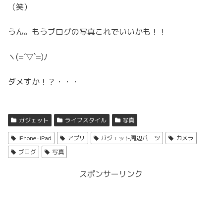
（笑）
うん。もうブログの写真これでいいかも！！
ヽ(=´▽`=)ﾉ
ダメすか！？・・・
ガジェット
ライフスタイル
写真
iPhone･iPad
アプリ
ガジェット周辺パーツ
カメラ
ブログ
写真
スポンサーリンク