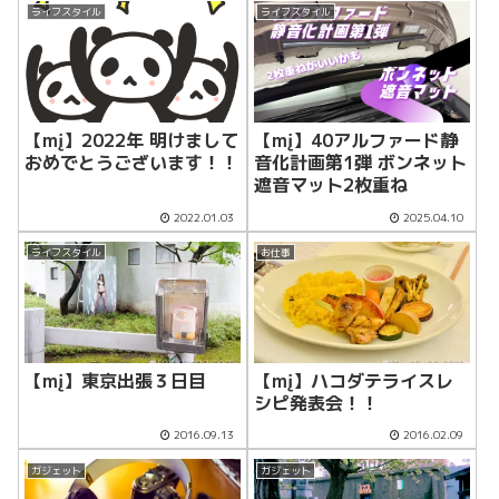
ライフスタイル
ライフスタイル
【mį】40アルファード静
【mį】2022年 明けまして
音化計画第1弾 ボンネット
おめでとうございます！！
遮音マット2枚重ね
2022.01.03
2025.04.10
ライフスタイル
お仕事
【mį】東京出張３日目
【mį】ハコダテライスレ
シピ発表会！！
2016.09.13
2016.02.09
ガジェット
ガジェット