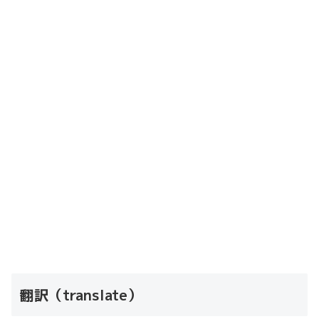
翻訳（translate）