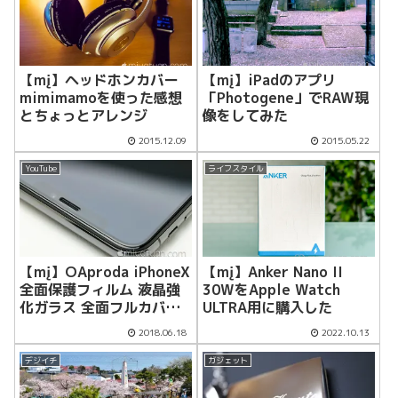
【mį】ヘッドホンカバー
【mį】iPadのアプリ
mimimamoを使った感想
「Photogene」でRAW現
とちょっとアレンジ
像をしてみた
2015.12.09
2015.05.22
YouTube
ライフスタイル
【mį】OAproda iPhoneX
【mį】Anker Nano II
全面保護フィルム 液晶強
30WをApple Watch
化ガラス 全面フルカバー
ULTRA用に購入した
に取り替えた！！
2018.06.18
2022.10.13
デジイチ
ガジェット