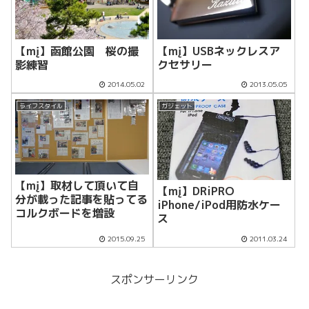
【mį】函館公園 桜の撮
【mį】USBネックレスア
影練習
クセサリー
2014.05.02
2013.05.05
ライフスタイル
ガジェット
【mį】取材して頂いて自
【mį】DRiPRO
分が載った記事を貼ってる
iPhone/iPod用防水ケー
コルクボードを増設
ス
2015.09.25
2011.03.24
スポンサーリンク