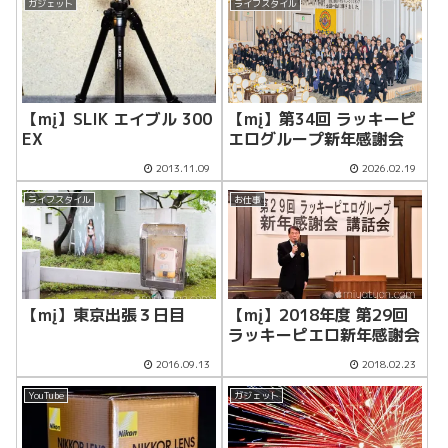
ガジェット
ライフスタイル
【mį】SLIK エイブル 300
【mį】第34回 ラッキーピ
EX
エログループ新年感謝会
2013.11.09
2026.02.19
ライフスタイル
お仕事
【mį】東京出張３日目
【mį】2018年度 第29回
ラッキーピエロ新年感謝会
2016.09.13
2018.02.23
YouTube
ガジェット