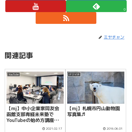
0
ミヤチャン
関連記事
YouTube
デジイチ
【mį】中小企業家同友会
【mį】札幌市円山動物園
函館支部青経未来塾で
写真集♬
YouTubeの始め方講座の
講師をさせて頂きました♬
2021.02.17
2016.06.01