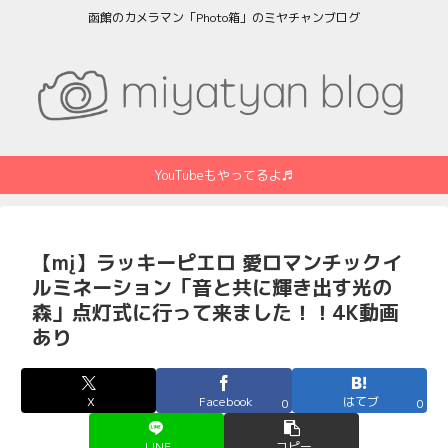
函館のカメラマン「Photo箱」のミヤチャンブログ
YouTubeもやってるよ♬
【mį】ラッキーピエロ 愛ロマンチックイ
ルミネーション「音と共に輝き出す光の
森」点灯式に行って来ました！！4K動画
あり
X
Facebook
はてブ
0
0
LINE
コピー