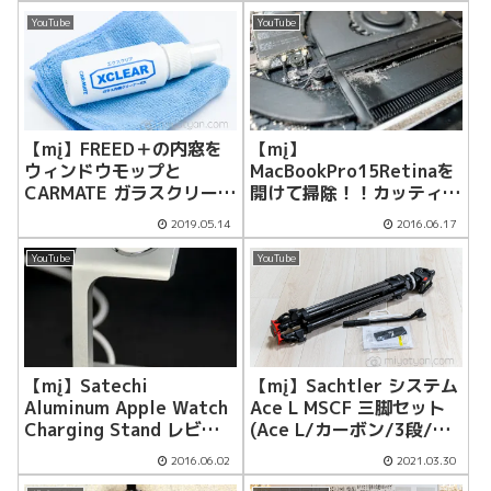
YouTube
YouTube
【mį】FREED＋の内窓を
【mį】
ウィンドウモップと
MacBookPro15Retinaを
CARMATE ガラスクリーナ
開けて掃除！！カッティン
ーで磨いてみた！！
グシートでイメチェンした
2019.05.14
2016.06.17
♬
YouTube
YouTube
【mį】Satechi
【mį】Sachtler システム
Aluminum Apple Watch
Ace L MSCF 三脚セット
Charging Stand レビュ
(Ace L/カーボン/3段/ミ
ー
ッドスプレッダー)を購入
2016.06.02
2021.03.30
♬