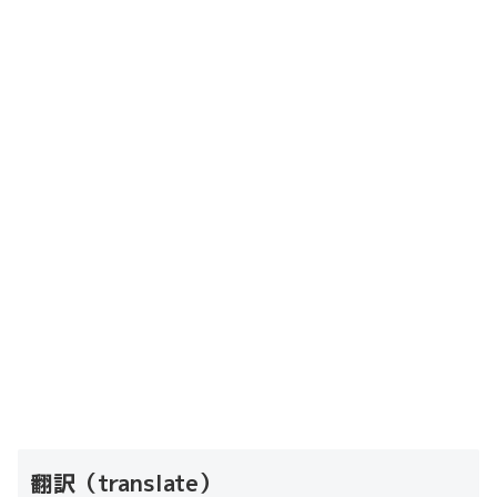
翻訳（translate）