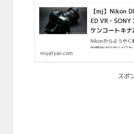
【mį】Nikon D
ED VR・SON
ケンコートキナ
Nikonからようや
約開始が8月24日か
miyatyan.com
る？？程度で考えて
われ2日遅れで予約こ
スポ