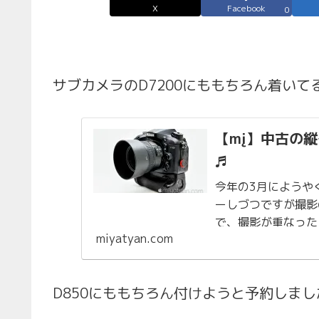
X
Facebook
0
サブカメラのD7200にももちろん着いて
【mį】中古の縦
♬
今年の3月にようやく
ーしづつですが撮影
で、撮影が重なった
miyatyan.com
構図の安定とバッテ
D850にももちろん付けようと予約しま