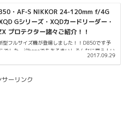
850・AF-S NIKKOR 24-120mm f/4G
Y XQD Gシリーズ・XQDカードリーダー・
ZX プロテクター諸々ご紹介！！
く新型フルサイズ機が登場しました！！D850です予
らでした。iPhoneでもあるまいしそんなに買う人い
2017.09.29
仲間にも話をしていたら、一応予約したら？？と言
れがこんな事態...
ンサーリンク