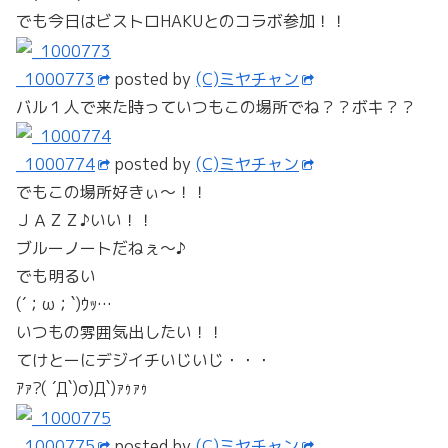
でも今日はビストロHAKUとのコラボ参加！！
_1000773
posted by
(C)ミヤチャン
バル１人で来た時っていつもこの場所でね？？ボキ？？
_1000774
posted by
(C)ミヤチャン
でもこの場所好きぃ～！！
ＪＡＺＺ♪いい！！
ブルーノートだねぇ～♪
でも明るい
(´；ω；`)ｳｯ…
いつもの雰囲気出したい！！
てけとーにデジイチいじいじ・・・
ｱｧ?( ´Д`)σ)Д`)ｧｩｧｩ
_1000775
posted by
(C)ミヤチャン