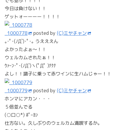
でも並ぶ！！！！
今日は負けない！！
ゲットォーーーー！！！！
_1000778
posted by
(C)ミヤチャン
｡･ﾟ･(ﾉД`)･ﾟ･｡ うえええん
よかったよぉ～！！
ウェルカムされたぁ！！
ｳｧｰﾝ･ﾟ･(ﾉД`)ヽ(ﾟДﾟ )ﾅｸﾅ
よし！！調子に乗って赤ワインに生ハムじゃー！！
_1000779
posted by
(C)ミヤチャン
ホンマにアカン・・・
５倍並んでる
(○口○*) ﾎﾟｰｶﾝ
仕方ない。久しぶりのウェルカム満喫するか。