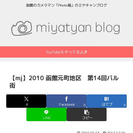
函館のカメラマン「Photo箱」のミヤチャンブログ
YouTubeもやってるよ♬
【mį】2010 函館元町地区 第14回バル
街
X
Facebook
はてブ
0
0
LINE
コピー