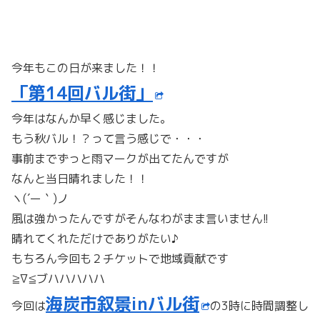
今年もこの日が来ました！！
「第14回バル街」
今年はなんか早く感じました。
もう秋バル！？って言う感じで・・・
事前までずっと雨マークが出てたんですが
なんと当日晴れました！！
ヽ(´ー｀)ノ
風は強かったんですがそんなわがまま言いません!!
晴れてくれただけでありがたい♪
もちろん今回も２チケットで地域貢献です
≧∇≦ブハハハハハ
海炭市叙景inバル街
今回は
の3時に時間調整し