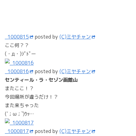
またここ！？
今回場所が違うだけ！？
また来ちゃった
(´；ω；`)ｳｯ…
_1000817
posted by
(C)ミヤチャン
うわ！！
フルマッキントッシュ！！
来てよかったぁ～
ﾜｰｲヽ(ﾟ∀ﾟ)メ(ﾟ∀ﾟ)メ(ﾟ∀ﾟ)ノﾜｰｲ
すげーいい音。
もっと出力上げて聴きたかったなぁ・・・
_1000818
posted by
(C)ミヤチャン
へ～
こーなってるんだぁ