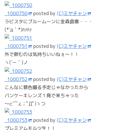
_1000750
posted by
(C)ミヤチャン
ラビスタにブルームーンに金森倉庫・・・
(*´д｀*)ﾊｧﾊｧ
_1000751
posted by
(C)ミヤチャン
外で飲むのは気持ちいいねぇ～！！
ヽ(´ー｀)ノ
_1000752
posted by
(C)ミヤチャン
こんなに景色撮る予定じゃなかったから
パンケーキレンズ１発で来ちゃった
～⊂´⌒∠；ﾟДﾟ)ゝつ
_1000753
posted by
(C)ミヤチャン
プレミアムモルツ生！！