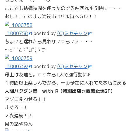
しろくま ヽ(´ー｀)ノ
ここでも結構時間を使ったので３件回れず３時に・・・
おし！！このまま海炭市inバル街へＧＯ！！
_1000758
posted by
(C)ミヤチャン
ちょいと遅れたら見れないくらい人・・・
～⊂´⌒∠；ﾟДﾟ)ゝつ
_1000759
posted by
(C)ミヤチャン
母上は友達と。ここから1人で別行動に♪
１時間以上楽しんでから、一応予定に入れてたお店に戻る
大間バクダン塾 with Ｒ (特別出店＠西波止場2F）
マグロ食わせろ！！
まぐろ！！
２夜連続！！
何の話やねん