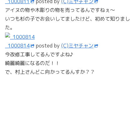
_1000811
posted by
(C)ミヤチャン
アイヌの物や木彫りの物を売ってるんですねぇ～
いつも杉の子でお会いしてましたけど、初めて知りまし
た。
_1000814
posted by
(C)ミヤチャン
今改修工事してるんですよね♪
綺麗綺麗になるのだ！！
で、村上さんどこ向かってるんすか？？
_1000815
posted by
(C)ミヤチャン
ここ何？？
(・д・)ｼﾞﾄﾞー
_1000816
posted by
(C)ミヤチャン
センティール・ラ・セゾン函館山