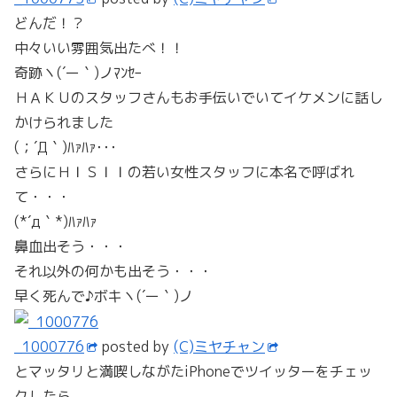
どんだ！？
中々いい雰囲気出たべ！！
奇跡ヽ(´ー｀)ノﾏﾝｾｰ
ＨＡＫＵのスタッフさんもお手伝いでいてイケメンに話し
かけられました
(；´Д｀)ﾊｧﾊｧ･･･
さらにＨＩＳＩＩの若い女性スタッフに本名で呼ばれ
て・・・
(*´д｀*)ﾊｧﾊｧ
鼻血出そう・・・
それ以外の何かも出そう・・・
早く死んで♪ボキヽ(´ー｀)ノ
_1000776
posted by
(C)ミヤチャン
とマッタリと満喫しながたiPhoneでツイッターをチェッ
クしたら