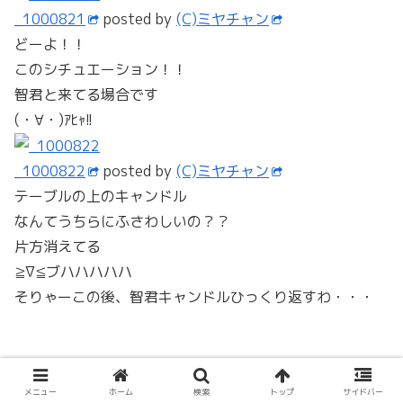
_1000824
posted by
(C)ミヤチャン
結婚式ってヤツに１回出てみたいなぁ
_1000825
posted by
(C)ミヤチャン
こっちの席じゃなくていいからさぁ♪
隣に智君座って２人で号泣ってのも
なしだな。
うん。
次行こう
路地 いのこ家 （特別参加＠アクロス十字街）
特別参加なのでちょっと雰囲気でないですが
_1000826
posted by
(C)ミヤチャン
こーすると少しいい感じでしょ？？
メニュー
ホーム
検索
トップ
サイドバー