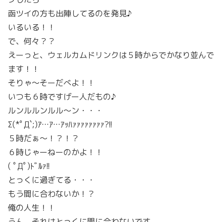
函ツイの方も出陣してるのを発見♪
いるいる！！
で、何々？？
えーっと、ウェルカムドリンクは５時からでかなり並んで
ます！！
そりゃ～そーだべよ！！
いつも６時ですげー人だもの♪
ルンルルンルル～ン・・・
Σ(*ﾟД`;)ｱ…ｱ…ｱｯﾊｧｧｧｧｧｧｧｧ?!!
５時だぁ～！？！？
６時じゃーねーのかよ！！
( ﾟДﾟ)ﾄﾞﾙｧ!!
とっくに過ぎてる・・・
もう間に合わないか！？
俺の人生！！
うん。それはとっくに間に合わないです。