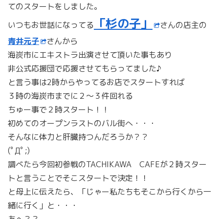
てのスタートをしました。
「杉の子」
いつもお世話になってる
さんの店主の
青井元子
さんから
海炭市にエキストラ出演させて頂いた事もあり
非公式応援団で応援させてもらってました♪
と言う事は2時からやってるお店でスタートすれば
３時の海炭市までに２～３件回れる
ちゅー事で２時スタート！！
初めてのオープンラストのバル街へ・・・
そんなに体力と肝臓持つんだろうか？？
(ﾟДﾟ;)
調べたら今回初参戦のTACHIKAWA CAFEが２時スター
トと言うことでそこスタートで決定！！
と母上に伝えたら、「じゃー私たちもそこから行くから一
緒に行く」と・・・
あへ？？