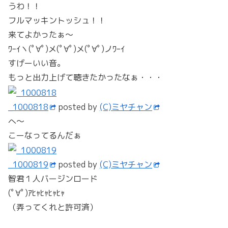
_1000819
posted by
(C)ミヤチャン
智君１人バージンロード
(ﾟ∀ﾟ)ｱﾋｬﾋｬﾋｬﾋｬ
（弄ってくれと許可済）
_1000820
posted by
(C)ミヤチャン
中庭もお洒落なのねぇ～
こんなとこで昼寝したいね！！
昼寝かよ！！
ヽ(´Ａ`)ﾉ
_1000821
posted by
(C)ミヤチャン
どーよ！！
このシチュエーション！！
智君と来てる場合です