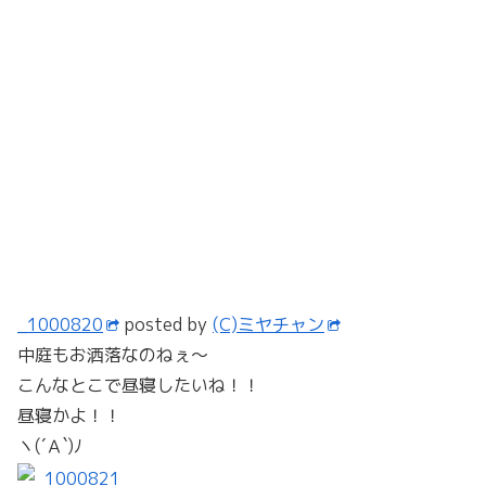
(・∀・)ｱﾋｬ!!
_1000822
posted by
(C)ミヤチャン
テーブルの上のキャンドル
なんてうちらにふさわしいの？？
片方消えてる
≧∇≦ブハハハハハ
そりゃーこの後、智君キャンドルひっくり返すわ・・・
_1000823
posted by
(C)ミヤチャン
で、なしてこんなに長居してるかというと
なぜかワイン・シャンパン呑み放題・・・
いいの？？
大丈夫なの？？
まー１時間もいたけどさぁ
(ﾉ´∀｀*)