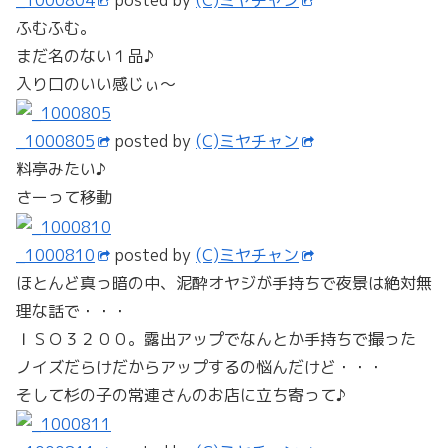
ふむふむ。
まだ名のない１品♪
入り口のいい感じぃ～
_1000805
posted by
(C)ミヤチャン
料亭みたい♪
さーって移動
_1000810
posted by
(C)ミヤチャン
ほとんど真っ暗の中、泥酔オヤジが手持ちで夜景は絶対無
理な話で・・・
ＩＳＯ３２００。露出アップでなんとか手持ちで撮った
ノイズだらけだからアップするの悩んだけど・・・
そして杉の子の常連さんのお店に立ち寄って♪