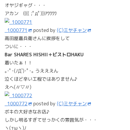
オヤジギャグ・・・
アカン (((( ;ﾟдﾟ)))ｱﾜﾜﾜﾜ
_1000771
posted by
(C)ミヤチャン
高田屋嘉兵衛さんに挨拶をして
ついに・・・
Bar SHARES HISHII＋ビストロHAKU
着いたぁ！！
｡･ﾟ･(ﾉД`)･ﾟ･｡ うえええん
泣くほど辛い工程ではありません♪
えへ(〃▽〃)
_1000772
posted by
(C)ミヤチャン
ボキの大好きなお店♪
しかし明るすぎてせっかくの雰囲気が・・・
ヽ(τωヽ)ﾉ