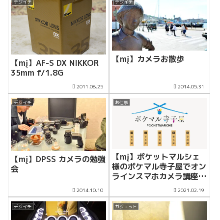
デジイチ
デジイチ
【mį】カメラお散歩
【mį】AF-S DX NIKKOR
35mm f/1.8G
2011.08.25
2014.05.31
デジイチ
お仕事
【mį】ポケットマルシェ
【mį】DPSS カメラの勉強
様のポケマル寺子屋でオン
会
ラインスマホカメラ講座を
開催させて頂きました！！
2014.10.10
2021.02.19
デジイチ
ガジェット