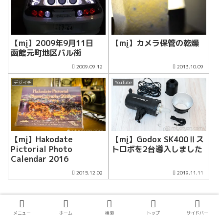
【mį】2009年9月11日
【mį】カメラ保管の乾燥
函館元町地区バル街
2009.09.12
2013.10.09
デジイチ
YouTube
【mį】Hakodate
【mį】Godox SK400Ⅱス
Pictorial Photo
トロボを2台導入しました
Calendar 2016
2015.12.02
2019.11.11
スポンサーリンク
メニュー
ホーム
検索
トップ
サイドバー