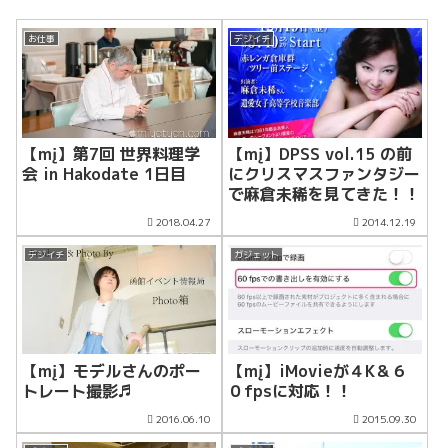
お仕事
デジイチ
【mį】第7回 世界料理学
【mį】DPSS vol.15 の前
会 in Hakodate 1日目
にクリスマスファンタジー
で麻倉未稀を見てきた！！
2018.04.27
2014.12.19
デジイチ
ガジェット
【mį】モデルさんのポー
【mį】iMovieが４K＆６
トレート撮影♬
０fpsに対応！！
2016.06.10
2015.09.30