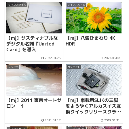
ライフスタイル
ライフスタイル
【mį】八雲ひまわり 4K
【mį】サスティナブルな
HDR
デジタル名刺『United
Card』を導入
2022.01.25
2022.08.09
デジイチ
ガジェット
【mį】2011 東京オートサ
【mį】車載用SLIKの三脚
ロン １
をようやくアルカスイス互
換クイックリリースクラン
プにした
2011.01.17
2019.01.31