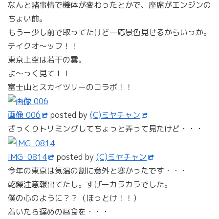
なんと諸事情で機体が変わったとかで、座席がエンジンの
ちょい前。
もうー少し前で取ってたけど一応景色見せるからいっか。
テイクオ～ッフ！！
東京上空は若干の雲。
よ～っく見て！！
富士山とスカイツリーのコラボ！！
画像 006
posted by
(C)ミヤチャン
ざっくりトリミングしてちょっと弄って見たけど・・・
IMG_0814
posted by
(C)ミヤチャン
今年の東京は気温の割に意外と寒かったです・・・
乾燥注意報出てたし。すげーカラカラでした。
僕の心のように？？（ほっとけ！！）
着いたら遅めの昼食を・・・