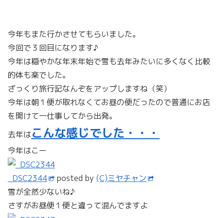
今年もまた行かさせてもらいました。
今回で３回目になります♪
今年は穏やかな年末年始で雪も去年みたいに多くなく比較
的体も楽でした。
ざっくり旅行記なんぞをアップしますね（笑）
今年は朝１便が取れなくてお昼の便だったので普通にお店
を開けて一仕事してから出発。
こんな感じでした・・・
去年は
今年はこー
_DSC2344
posted by
(C)ミヤチャン
雪が全然少ないね♪
さすがお昼便１便と違って混んでますよ