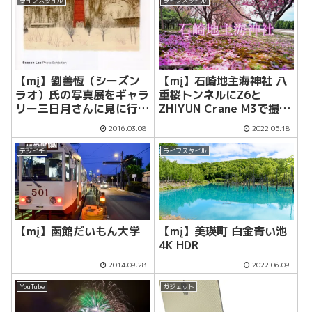
ライフスタイル
ライフスタイル
【mį】石崎地主海神社 八
【mį】劉善恆（シーズン
重桜トンネルにZ6と
ラオ）氏の写真展をギャラ
ZHIYUN Crane M3で撮影
リー三日月さんに見に行っ
してきました
てきた
2016.03.08
2022.05.18
デジイチ
ライフスタイル
【mį】函館だいもん大学
【mį】美瑛町 白金青い池
4K HDR
2014.09.28
2022.06.09
YouTube
ガジェット