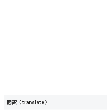
翻訳（translate）