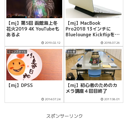
【mį】第5回 函館海上冬
【mį】MacBook
花火2019 4K YouTubeも
Pro2018 13インチに
あるよ
Bluelounge Kickflipを装
着
2019.02.12
2018.07.26
ライフスタイル
お仕事
【mį】DPSS
【mį】初心者のためのカ
メラ講座４回目終了
2014.07.24
2017.06.01
スポンサーリンク